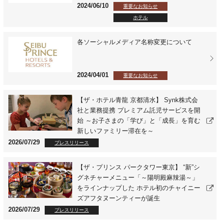
2024/06/10
重要なお知らせ
ホテル
各ソーシャルメディア名称変更について
2024/04/01
重要なお知らせ
【ザ・ホテル青龍 京都清水】 Synk株式会
社と業務提携 プレミアム託児サービスを開
始 ～お子さまの「学び」と「成長」を育む
新しいファミリー滞在を～
2026/07/29
プレスリリース
【ザ・プリンス パークタワー東京】 “新”シ
グネチャーメニュー「～陽明殿麻辣湯～」
をラインナップした ホテル初のチャイニー
ズアフタヌーンティーが誕生
2026/07/29
プレスリリース