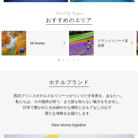
Search by Region
おすすめのエリア
グランドリゾート富
Mt.Naeba
良野
ホテルブランド
⻄武プリンスホテルズ＆リゾーツがつくりだす世界を、あなたへ。
私たちは、その場所が持つ、まだ誰も知らない魅⼒を引き出し、
⽇本で磨かれたきめ細やかな感性とおもてなしの⼼で、
新たな体験をお届けします。
New stories together