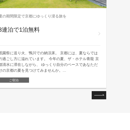
夏の期間限定で京都にゆっくり浸る旅を
会員最大1
3連泊で1泊無料
【30
お得
祇園祭に送り火、鴨川での納涼床。 京都には、夏ならでは
会員様に
の過ごし方に溢れています。 今年の夏、ザ・ホテル青龍 京
の30日
都清水に滞在しながら、 ゆっくり自分のペースであなただ
定のキャ
けの京都の夏を見つけてみませんか。...
テルステ
ご宿泊
ご