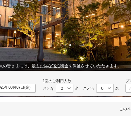
LUB）会員の皆さまには、
最もお得な宿泊料金
を保証させていただきます。
1室のご利用人数
プ
おとな
名
こども
名
このペ