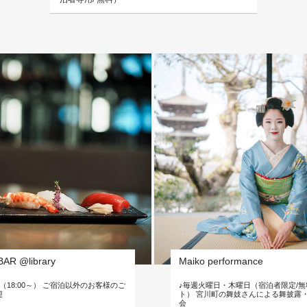
AR @library
Maiko performance
（18:00～） ご宿泊以外のお客様のご
♪毎週火曜日・木曜日（宿泊者限定/無
迎
ト） 宮川町の舞妓さんによる舞披露
会