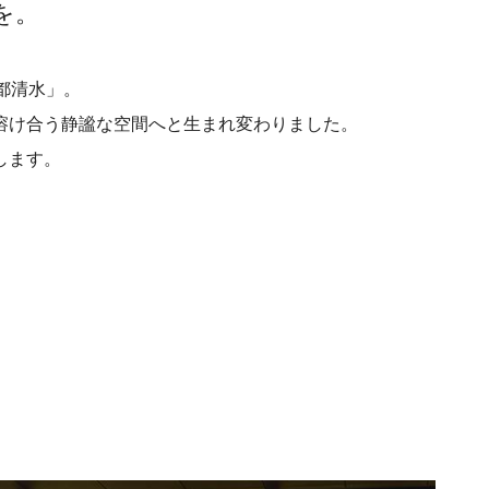
を。
都清水」。
溶け合う静謐な空間へと生まれ変わりました。
します。