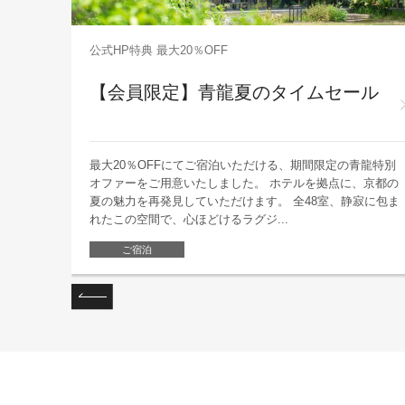
堪能する至
公式HP特典 最大20％OFF
【会員限定】青龍夏のタイムセール
ャンパンや
最大20％OFFにてご宿泊いただける、期間限定の青龍特別
西の空の夕
オファーをご用意いたしました。 ホテルを拠点に、京都の
青龍 京
夏の魅力を再発見していただけます。 全48室、静寂に包ま
れたこの空間で、心ほどけるラグジ...
ご宿泊