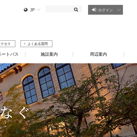
JP
ログイン
アクセス
よくある質問
ベートバス
施設案内
周辺案内
なぐ
なぐ