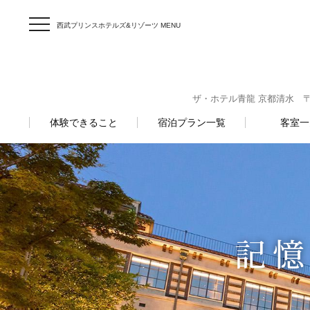
西武プリンスホテルズ&リゾーツ MENU
ザ・ホテル青龍 京都清水 〒605
体験できること
宿泊プラン一覧
客室一
記
記