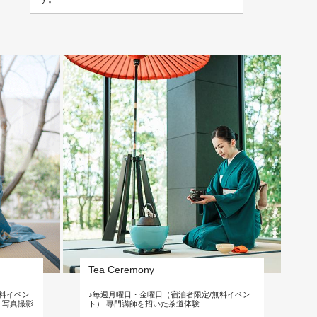
Tea Ceremony
料イベン
♪毎週月曜日・金曜日（宿泊者限定/無料イベン
♪
・写真撮影
ト） 専門講師を招いた茶道体験
師