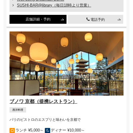
SUSHI-BAR@library（毎日18時より営業）
店舗詳細・予約
電話予約
ブノワ 京都（提携レストラン）
西洋料理
パリのビストロのエスプリと味わいを京都で
ランチ ¥5,000～
ディナー ¥10,000～