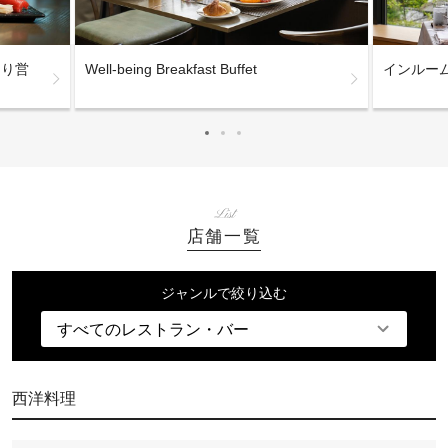
時より営
Well-being Breakfast Buffet
インルー
List
店舗一覧
ジャンルで絞り込む
西洋料理