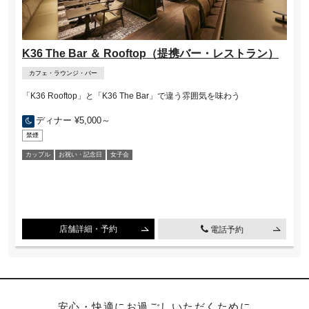
K36 The Bar ＆ Rooftop（提携バー・レストラン）
カフェ・ラウンジ・バー
「K36 Rooftop」と「K36 The Bar」で違う雰囲気を味わう
ディナー ¥5,000～
禁煙
カップル
お祝い・記念⽇
⼥⼦会
店舗詳細・予約
電話予約
安心・快適にお過ごしいただくために