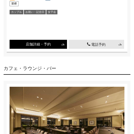
禁煙
カップル
お祝い・記念⽇
⼥⼦会
店舗詳細・予約
電話予約
カフェ・ラウンジ・バー