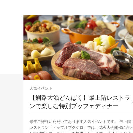
人気イベント
【釧路大漁どんぱく】最上階レストラ
ンで楽しむ特別ブッフェディナー
。 ※予
毎年ご好評いただいております人気イベントです。 最上階
いませ。
レストラン「トップオブクシロ」では、花火大会開催に合