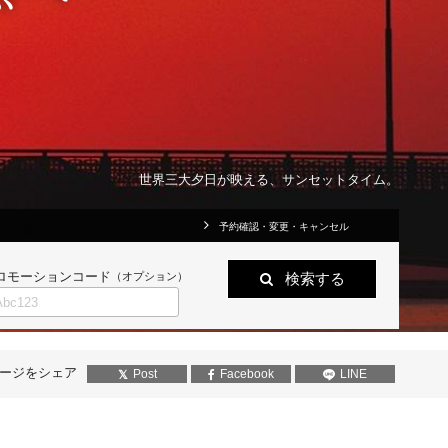
釧路湿原国立公園
予約確認・変更・キャンセル
ロモーションコード
（オプション）
検索する
ージをシェア
Post
Facebook
LINE