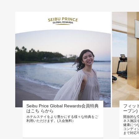
Seibu Price Global Rewards会員特典
フィット
はこち らから
ープン)
ホテルステイをより豊かにする様々な特典をご
開放的な
利用いただけます。(入会無料）
ネス施設
健康につ
コンディ
まで対応