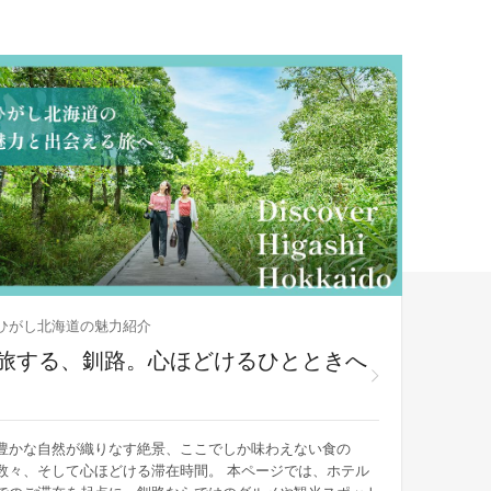
ひがし北海道の魅力紹介
釧路×屈
旅する、釧路。心ほどけるひとときへ
ひが
豊かな自然が織りなす絶景、ここでしか味わえない食の
海と湖、
数々、そして心ほどける滞在時間。 本ページでは、ホテル
力を持つ