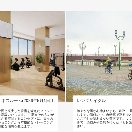
ネスルーム(2026年5月1日オ
レンタサイクル
空間と充実した設備を備えたフィット
涼やかな風が心地よいまち、釧路。 
を新設いたします。 「滞在そのものが
しやすい気候の中、自転車で巡るひと
ながる空間」をコンセプトに、日々の
ここでしか味わえない贅沢です。 レ
ショニングから本格的なトレーニング
ルで、街並みや自然をゆったりとお楽
可能な環境を整えます。
さい。