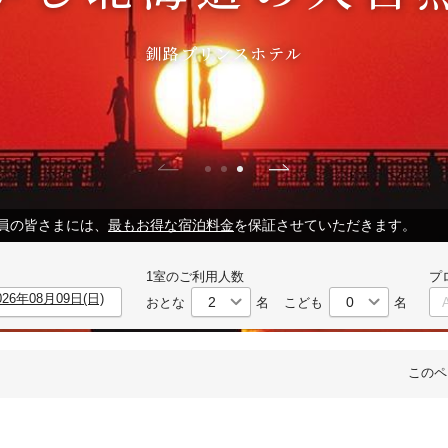
釧路プリンスホテル
LUB）会員の皆さまには、
最もお得な宿泊料金
を保証させていただきます。
1室のご利用人数
プ
おとな
名
こども
名
このペ