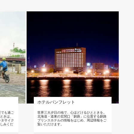
ホテルパンフレット
夏でも過ご
世界三大夕日の地で、心ほどけるひとときを。
ときは、
北海道・道東の玄関口「釧路」に位置する釧路
ンタサイク
プリンスホテルの情報をはじめ、周辺情報をご
しみくだ
覧いただけます。