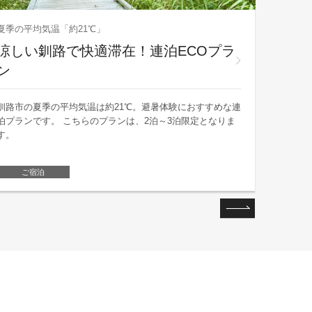
Web予約
夏季の平均気温「約21℃」
【直
涼しい釧路で快適滞在！連泊ECOプラ
あれ
ン
直前予約
釧路市の夏季の平均気温は約21℃。避暑体験におすすめな連
友人、お
泊プランです。 こちらのプランは、2泊～3泊限定となりま
ださい。
す。
おります
ご
ご宿泊