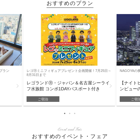
おすすめのプラン
定プラン
レゴⓇミニフィギュアプレゼント企画開催！7月25日～
NAGOYA
8月31日まで
レゴランドⓇ・ジャパン＆名古屋シーライ
【ナイト
フ水族館 コンボ1DAYパスポート付き
ンビュー
ご宿泊
ご宿
Event and Fair
おすすめのイベント・フェア