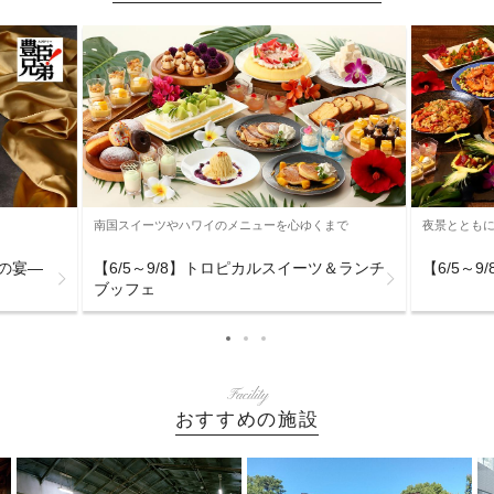
南国スイーツやハワイのメニューを心ゆくまで
夜景ととも
下の宴―
【6/5～9/8】トロピカルスイーツ＆ランチ
【6/5～
ブッフェ
Facility
おすすめの施設