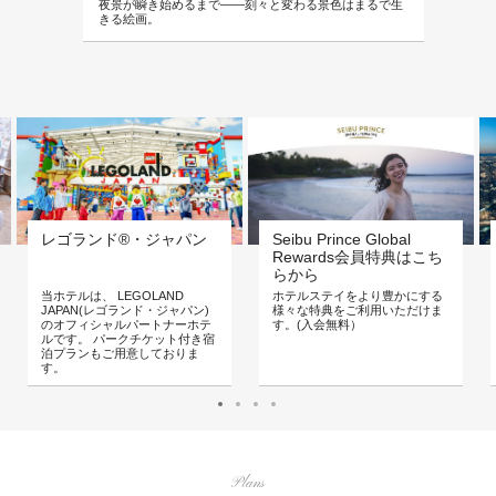
夜景が瞬き始めるまで——刻々と変わる景色はまるで生
きる絵画。
レゴランド®・ジャパン
Seibu Prince Global
Rewards会員特典はこち
らから
当ホテルは、 LEGOLAND
ホテルステイをより豊かにする
JAPAN(レゴランド・ジャパン)
様々な特典をご利用いただけま
のオフィシャルパートナーホテ
す。(入会無料）
ルです。 パークチケット付き宿
泊プランもご用意しておりま
す。
Plans