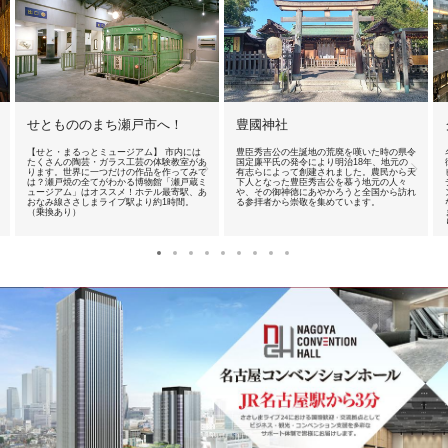
せともののまち瀬戸市へ！
豊國神社
【せと・まるっとミュージアム】 市内には
豊臣秀吉公の生誕地の荒廃を嘆いた時の県令
たくさんの陶芸・ガラス工芸の体験教室があ
国定廉平氏の発令により明治18年、地元の
ります。世界に一つだけの作品を作ってみて
有志らによって創建されました。農民から天
は？瀬戸焼の全てがわかる博物館「瀬戸蔵ミ
下人となった豊臣秀吉公を慕う地元の人々
ュージアム」はオススメ！ホテル最寄駅、あ
や、その御神徳にあやかろうと全国から訪れ
おなみ線ささしまライブ駅より約1時間。
る参拝者から崇敬を集めています。
（乗換あり）