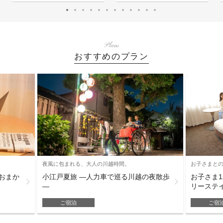
Plans
おすすめのプラン
夜風に包まれる、大人の川越時間。
お子さまと
おまか
小江戸夏旅 ―人力車で巡る川越の夜散歩
お子さま
―
リーステ
ご宿泊
ご宿