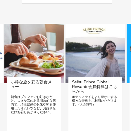
小粋な旅を彩る朝食メニ
Seibu Prince Global
ュー
Rewards会員特典はこち
らから
朝食はブッフェでお好きなだ
ホテルステイをより豊かにする
け。大きな窓のある開放的な店
様々な特典をご利用いただけま
内で、埼玉県産のお米や卵を使
す。(入会無料）
用したオムレツなど、お好きな
だけお召しあがりください。