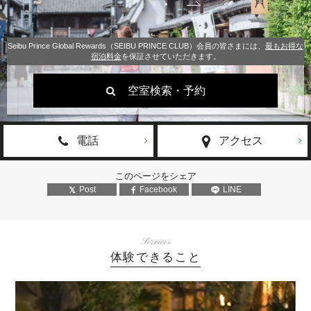
Seibu Prince Global Rewards（SEIBU PRINCE CLUB）会員の皆さまには、
最もお得な
宿泊料金
を保証させていただきます。
空室検索・予約
電話
アクセス
このページをシェア
Post
Facebook
LINE
Services
体験できること