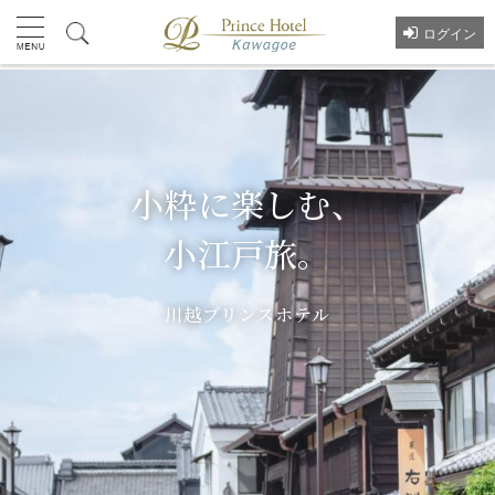
ログイン
Kawagoe Prince Hotel
小粋に楽しむ、
35th Anniversary
小江戸旅。
35年の感謝を、未来へ。
川越プリンスホテル
地域の皆さまに支えられて歩んできた、35年
の感謝を込めて