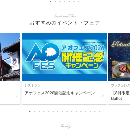
Event and Fair
おすすめのイベント・フェア
レストラン
ブッフェレス
アオフェス2026開催記念キャンペーン
【8月限定開催
Buffet
Facility