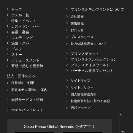
トップ
プリンスホテルブランドについて
ホテル一覧
会社情報
特集・イベント
採用情報
レストラン・バー
お知らせ
会議・宴会
プレスリリース
ウエディング
温泉・スパ
魅力体験発表会について
ゴルフ
プリンスチケット
スキー
プリンスホテルセレクション
アミューズメント
プリンスアイスワールド
五感で感じる絶景旅
バーチャル背景プレゼント
法人・団体の方へ
サイトマップ
保養所のご利用
サイトポリシー
新規ホテル開発のご案内
個人情報保護方針
会員サービス・特典
特定商取引法に基づく表記
西武グループ
ホテルパンフレット
Seibu Prince Global Rewards 公式アプリ