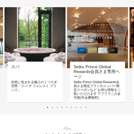
スパ
Seibu Prince Global
Rewards会員さま専用ペ
ージ
自然に包まれる極上のくつろぎ
Seibu Prince Global Rewards会
空間「スパ ザ フォレスト プリ
員さま限定プランやメンバー限
ンス」
定クーポンなど お得な情報をご
覧いただけます アプリでご入会
可能(年会費無料)
Plans