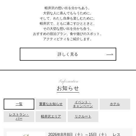
軽井沢の想い出を分かちあう。
大切な人に喜んでもらうために。
そして、わたし自身も楽しむために。
軽井沢で、ともに過ごすひとときと、
その大切な想い出を分かち合う、
おすすめの宿泊プラン、食や遊びのスポット、
アクティビティをご紹介します。
詳しく見る
Information
お知らせ
イベント・
一覧
重要なお知らせ
ホテル
キャンペーン
レストラン・
軽井沢エリア
リクルート
バー
2026年8月8日（土）～15日（土） レス