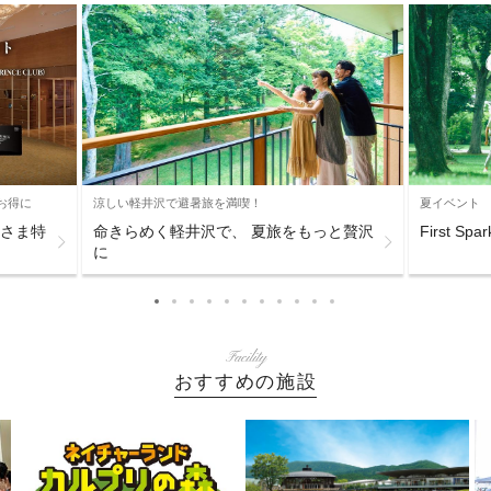
お得に
涼しい軽井沢で避暑旅を満喫！
夏イベント
s会員さま特
命きらめく軽井沢で、 夏旅をもっと贅沢
First Spa
に
Facility
おすすめの施設