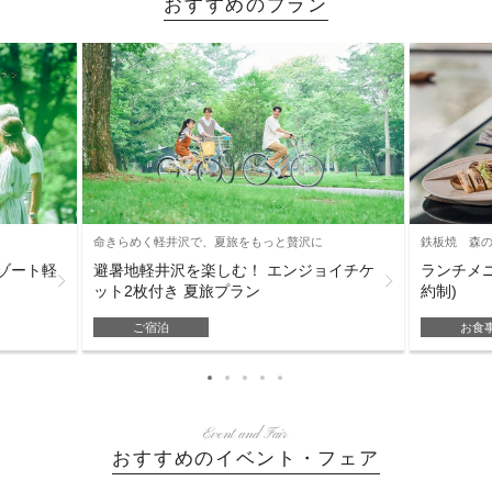
おすすめのプラン
命きらめく軽井沢で、夏旅をもっと贅沢に
鉄板焼 森
リゾート軽
避暑地軽井沢を楽しむ！ エンジョイチケ
ランチメニ
ット2枚付き 夏旅プラン
約制)
ご宿泊
お食
Event and Fair
おすすめのイベント・フェア