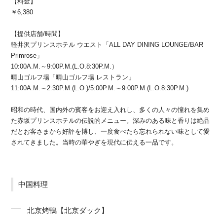
【料金】
￥6,380
【提供店舗/時間】
軽井沢プリンスホテル ウエスト「ALL DAY DINING LOUNGE/BAR
Primrose」
10:00A.M.～9:00P.M.(L.O.8:30P.M.）
晴山ゴルフ場「晴山ゴルフ場 レストラン」
11:00A.M.～2:30P.M.(L.O.)/5:00P.M.～9:00P.M.(L.O.8:30P.M.)
昭和の時代、国内外の賓客をお迎え入れし、多くの人々の憧れを集め
た赤坂プリンスホテルの伝説的メニュー。深みのある味と香りは絶品
だとお客さまから好評を博し、一度食べたら忘れられない味として愛
されてきました。当時の華やぎを現代に伝える一品です。
中国料理
北京烤鴨【北京ダック】