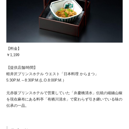
【料金】
￥1,199
【提供店舗/時間】
軽井沢プリンスホテル ウエスト「日本料理 からまつ」
5:30P.M.～8:30P.M.(L.O.8:00P.M.）
元赤坂プリンスホテルで営業していた「弁慶橋清水」伝統の縮緬山椒
を現在麻布にある料亭「有栖川清水」で変わらず引き継いでいる味の
伝承の一品。