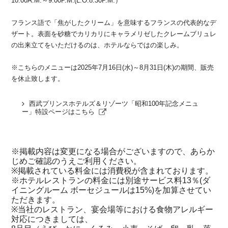
10:00A.M.～9:00P.M.(L.O.8:30P.M.）
フランス語で「焦がしたクリーム」を意味するフランスの代表的なデ
ザート。表面を砂糖でカリカリにキャラメリゼしたクレームブリュレ
の出来立てをいただけるのは、ホテルならではの楽しみ。
※こちらのメニューは2025年7月16日(水)～8月31日(木)の期間、販売
を休止致します。
西武プリンスホテルズ＆リゾーツ「昭和100年記念メニュ
ー」特設ページはこちら
※掲載内容は変更になる場合がございますので、あらか
じめご確認のうえご利用ください。
※掲載されている料金には消費税が含まれております。
※ホテルレストランの料金には別途サービス料13％(ダ
イニングルーム ボーセジュールは15%)を加算させてい
ただきます。
※当社のレストラン、宴会場等における食物アレルギー
対応につきましては、