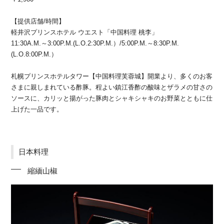
【提供店舗/時間】
軽井沢プリンスホテル ウエスト「中国料理 桃李」
11:30A.M.～3:00P.M.(L.O.2:30P.M.）/5:00P.M.～8:30P.M.
(L.O.8:00P.M.）
札幌プリンスホテルタワー【中国料理芙蓉城】開業より、多くのお客
さまに親しまれている酢豚。程よい鎮江香酢の酸味とザラメの甘さの
ソースに、カリッと揚がった豚肉とシャキシャキのお野菜とともに仕
上げた一品です。
日本料理
縮緬山椒