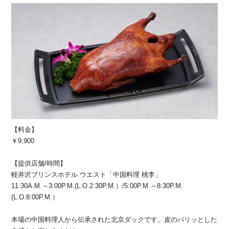
【料金】
￥9,900
【提供店舗/時間】
軽井沢プリンスホテル ウエスト「中国料理 桃李」
11:30A.M.～3:00P.M.(L.O.2:30P.M.）/5:00P.M.～8:30P.M.
(L.O.8:00P.M.）
本場の中国料理人から伝承された北京ダックです。皮のパリッとした