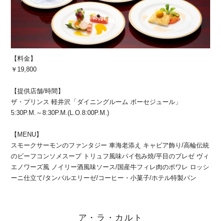
【料金】
￥19,800
【提供店舗/時間】
ザ・プリンス 軽井沢「ダイニングルーム ボーセジュール」
5:30P.M.～8:30P.M.(L.O.8:00P.M.)
【MENU】
スモークサーモンのファンタジー 車海老添え キャビア飾り/高輪伝統
のビーフコンソメスープ トリュフ風味パイ包み焼/平目のブレゼ ヴィ
エノワーズ風 ノイリー酒風味ソース/国産牛フィレ肉のポワレ ロッシ
ーニ仕立て/タンバルエリーゼ/コーヒー・小菓子/ホテル特製パン
ア・ラ・カルト