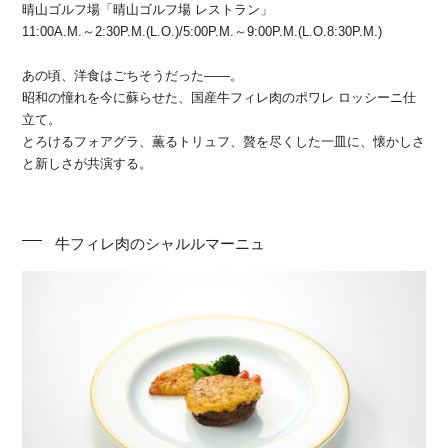
晴山ゴルフ場「晴山ゴルフ場 レストラン」
11:00A.M.～2:30P.M.(L.O.)/5:00P.M.～9:00P.M.(L.O.8:30P.M.)
あの頃、洋食はごちそうだった——。
昭和の憧れを今に蘇らせた、国産牛フィレ肉のポワレ ロッシーニ仕
立て。
とろけるフォアグラ、薫るトリュフ、贅を尽くした一皿に、懐かしさ
と新しさが共演する。
牛フィレ肉のシャルルマーニュ