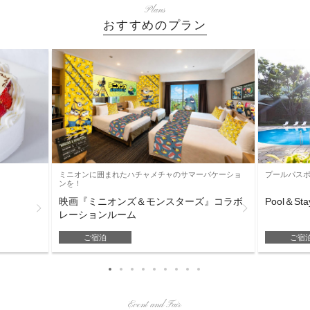
Plans
おすすめのプラン
ミニオンに囲まれたハチャメチャのサマーバケーショ
プールパス
ンを！
映画『ミニオンズ＆モンスターズ』コラボ
Pool＆Sta
レーションルーム
ご宿泊
ご宿
Event and Fair