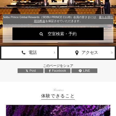
Seibu Prince Global Rewards（SEIBU PRINCE CLUB）会員の皆さまには、
最もお得な
宿泊料金
を保証させていただきます。
空室検索・予約
電話
アクセス
このページをシェア
Post
Facebook
LINE
Services
体験できること