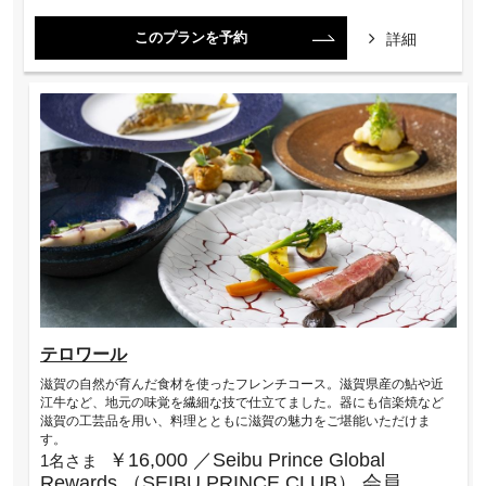
このプランを予約
詳細
テロワール
滋賀の自然が育んだ食材を使ったフレンチコース。滋賀県産の鮎や近
江牛など、地元の味覚を繊細な技で仕立てました。器にも信楽焼など
滋賀の工芸品を用い、料理とともに滋賀の魅力をご堪能いただけま
す。
￥16,000 ／Seibu Prince Global
1名さま
Rewards （SEIBU PRINCE CLUB） 会員