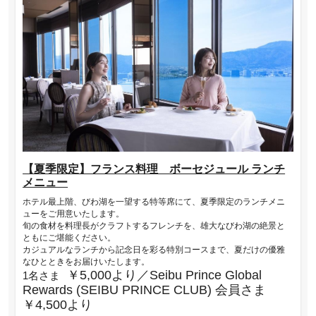
【夏季限定】フランス料理 ボーセジュール ランチ
メニュー
ホテル最上階、びわ湖を一望する特等席にて、夏季限定のランチメニ
ューをご用意いたします。
旬の食材を料理長がクラフトするフレンチを、雄大なびわ湖の絶景と
ともにご堪能ください。
カジュアルなランチから記念日を彩る特別コースまで、夏だけの優雅
なひとときをお届けいたします。
￥5,000より／Seibu Prince Global
1名さま
Rewards (SEIBU PRINCE CLUB) 会員さま
￥4,500より