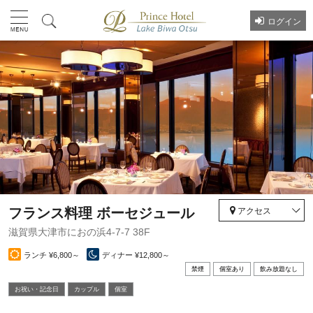
ログイン
フランス料理 ボーセジュール
アクセス
滋賀県大津市におの浜4-7-7 38F
ランチ ¥6,800～
ディナー ¥12,800～
禁煙
個室あり
飲み放題なし
お祝い・記念⽇
カップル
個室