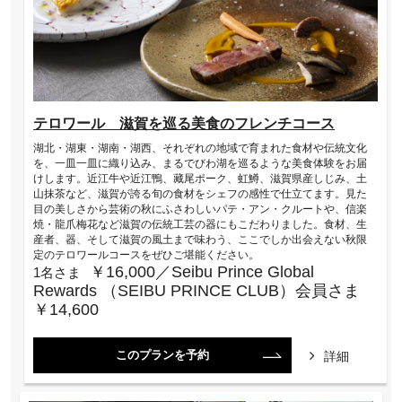
テロワール 滋賀を巡る美食のフレンチコース
湖北・湖東・湖南・湖西、それぞれの地域で育まれた食材や伝統文化
を、一皿一皿に織り込み、まるでびわ湖を巡るような美食体験をお届
けします。近江牛や近江鴨、藏尾ポーク、虹鱒、滋賀県産しじみ、土
山抹茶など、滋賀が誇る旬の食材をシェフの感性で仕立てます。見た
目の美しさから芸術の秋にふさわしいパテ・アン・クルートや、信楽
焼・龍爪梅花など滋賀の伝統工芸の器にもこだわりました。食材、生
産者、器、そして滋賀の風土まで味わう、ここでしか出会えない秋限
定のテロワールコースをぜひご堪能ください。
￥16,000／Seibu Prince Global
1名さま
Rewards （SEIBU PRINCE CLUB）会員さま
￥14,600
このプランを予約
詳細