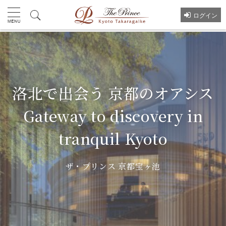
ログイン
洛北で出会う 京都のオアシス
Gateway to discovery in
tranquil Kyoto
ザ・プリンス 京都宝ヶ池