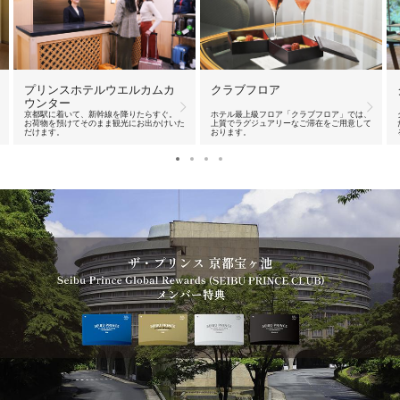
プリンスホテルウエルカムカ
クラブフロア
ウンター
京都駅に着いて、新幹線を降りたらすぐ。
ホテル最上級フロア「クラブフロア」では、
お荷物を預けてそのまま観光にお出かけいた
上質でラグジュアリーなご滞在をご用意して
だけます。
おります。