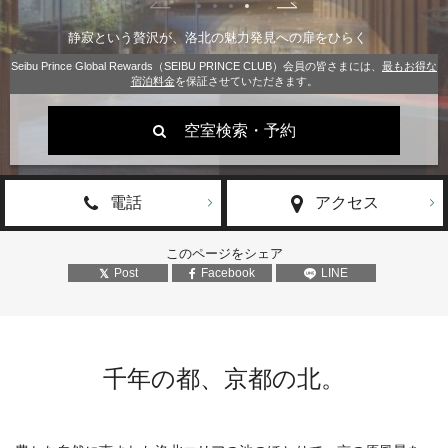
静寂という贅沢が、洛北の魅力発見への扉をひらく
Seibu Prince Global Rewards（SEIBU PRINCE CLUB）会員の皆さまには、
最もお得な
宿泊料金
を保証させていただきます。
空室検索・予約
電話
アクセス
このページをシェア
Post
Facebook
LINE
千年の都、京都の北。