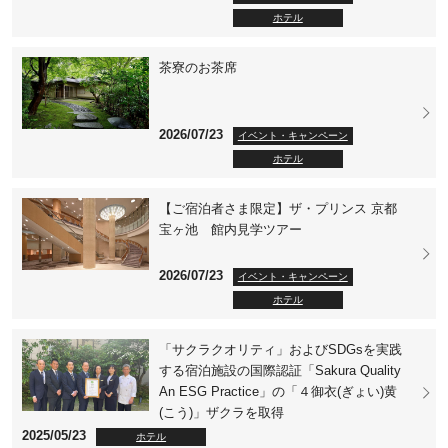
ホテル
茶寮のお茶席
2026/07/23
イベント・キャンペーン
ホテル
【ご宿泊者さま限定】ザ・プリンス 京都
宝ヶ池 館内見学ツアー
2026/07/23
イベント・キャンペーン
ホテル
「サクラクオリティ」およびSDGsを実践
する宿泊施設の国際認証「Sakura Quality
An ESG Practice」の「４御衣(ぎょい)黄
(こう)」ザクラを取得
2025/05/23
ホテル