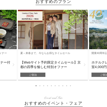
おすすめのプラン
ィナー
夏～来春まで、今ならお得なタイムセール
開業40周年
ィナー付
【Webサイト予約限定タイムセール】京
ホテルク
都の四季を愉しむ特別オファー
室4,000
ご宿泊
ご宿
Event and Fair
おすすめのイベント・フェア