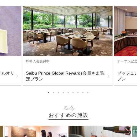
即時入会受付中
オープン記
テルオリ
Seibu Prince Global Rewards会員さま限
ブッフェ
定プラン
プン
Facility
おすすめの施設