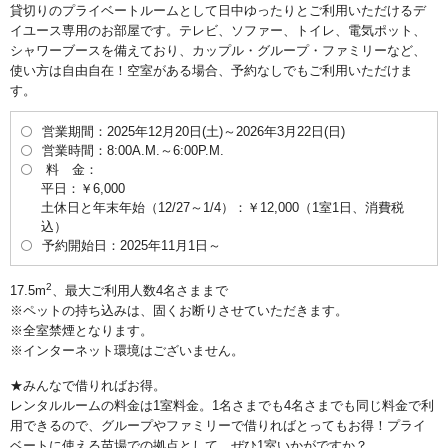
貸切りのプライベートルームとして日中ゆったりとご利用いただけるデ
イユース専用のお部屋です。テレビ、ソファー、トイレ、電気ポット、
シャワーブースを備えており、カップル・グループ・ファミリーなど、
使い方は自由自在！空室がある場合、予約なしでもご利用いただけま
す。
営業期間：2025年12月20日(土)～2026年3月22日(日)
営業時間：8:00A.M.～6:00P.M.
料 金：
平日：￥6,000
土休日と年末年始（12/27～1/4）：￥12,000（1室1日、消費税
込）
予約開始日：2025年11月1日～
2
17.5m
、最大ご利用人数4名さままで
※ペットの持ち込みは、固くお断りさせていただきます。
※全室禁煙となります。
※インターネット環境はございません。
★みんなで借りればお得。
レンタルルームの料金は1室料金。1名さまでも4名さまでも同じ料金で利
用できるので、グループやファミリーで借りればとってもお得！プライ
ベートに使える苗場での拠点として、ぜひ1室いかがですか？