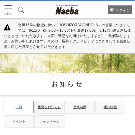
ログイン
台風15号の接近に伴い「HOSHIZORAGONDOLA」の営業につきまし
ては、8/11(火･祝) 9:00～16:30(下り最終17:00)、 8/12(水)終日運転休
止とさせていただきます。大変ご迷惑をお掛けいたしますが、ご理解賜ります
ようお願い申しあげます。その他、屋外アクティビティにつきましても気象状
況に応じた営業とさせていただきます。
お知らせ
一覧
重要なお知らせ
営業時間
運行情報
イベント
キャンペーン