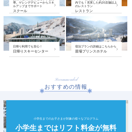
導。ゲレンデデビューからスキ
内でも！充実した約20店舗以上
ルアップまでサポート
のレストラン
スクール
レストラン
日帰り利用でも安心！
宿泊プランの詳細はこちらから
日帰りスキーセンター
苗場プリンスホテル
Recommended
おすすめの情報
小学生までのお子さまが対象の様々なプログラム
小学生まではリフト料金が無料