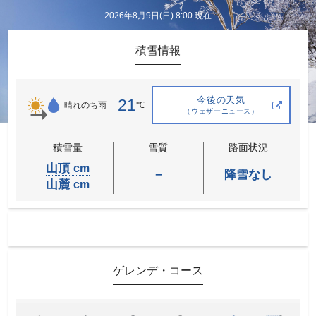
2026年8月9日(日) 8:00 現在
積雪情報
今後の天気
21
℃
晴れのち雨
（ウェザーニュース）
積雪量
雪質
路面状況
山頂
cm
－
降雪なし
山麓
cm
ゲレンデ・コース