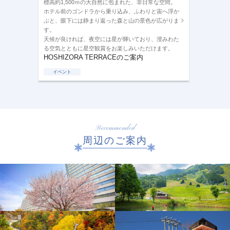
標高約1,500ｍの大自然に包まれた、非日常な空間。
ホテル前のゴンドラから乗り込み、ふわりと宙へ浮か
ぶと、眼下には静まり返った森と山の景色が広がりま
す。
天候が良ければ、夜空には星が輝いており、澄みわた
る空気とともに星空観賞をお楽しみいただけます。
HOSHIZORA TERRACEのご案内
イベント
Recommended
周辺のご案内