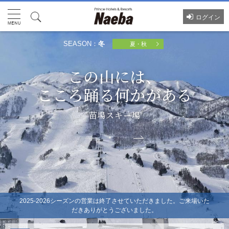
ログイン
SEASON：
冬
夏・秋
この山には、
この山には、
こころ踊る何かがある
こころ踊る何かがある
苗場スキー場
苗場スキー場
2025-2026シーズンの営業は終了させていただきました。ご来場いた
だきありがとうございました。