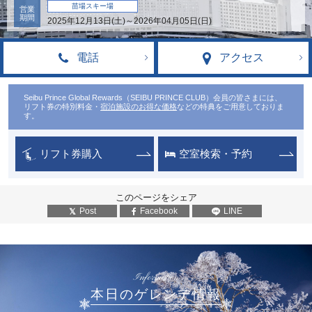
苗場スキー場
営業
期間
2025年12月13日(土)～2026年04月05日(日)
電話
アクセス
Seibu Prince Global Rewards（SEIBU PRINCE CLUB）会員の皆さまには、
リフト券の特別料金・
宿泊施設のお得な価格
などの特典をご用意しておりま
す。
リフト券購入
空室検索・予約
このページをシェア
Post
Facebook
LINE
Information
本日のゲレンデ情報