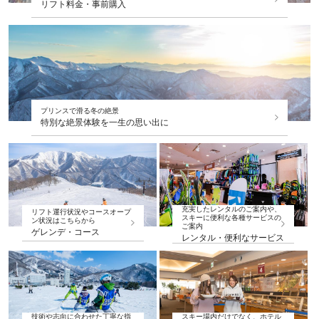
リフト料金・事前購入
プリンスで滑る冬の絶景
特別な絶景体験を一生の思い出に
充実したレンタルのご案内や、
リフト運行状況やコースオープ
スキーに便利な各種サービスの
ン状況はこちらから
ご案内
ゲレンデ・コース
レンタル・便利なサービス
技術や志向に合わせた丁寧な指
スキー場内だけでなく、ホテル