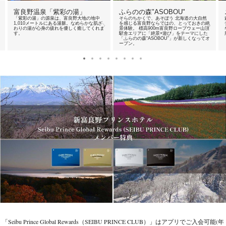
富良野温泉「紫彩の湯」
ふらのの森"ASOBOU"
「紫彩の湯」の源泉は、富良野大地の地中
そらのちかくで、あそぼう 北海道の大自然
1,010メートルにある湯脈。なめらかな肌ざ
を感じる富良野ならではの、とっておきの絶
わりの湯が心身の疲れを優しく癒してくれま
景体験。 標高900m富良野ロープウェー山頂
す。
駅舎エリアに「絶景×遊び」をテーマにした
「ふらのの森“ASOBOU”」が新しくなってオ
ープン。
「Seibu Prince Global Rewards（SEIBU PRINCE CLUB）」はアプリでご入会可能(年