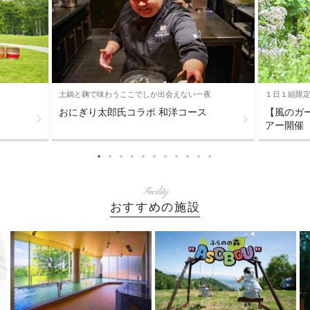
土鍋と麹で味わうここでしか出会えない一夜
１日１組限
おにぎり太郎氏コラボ 和洋コース
【風のガ
アー開催
Facility
おすすめの施設