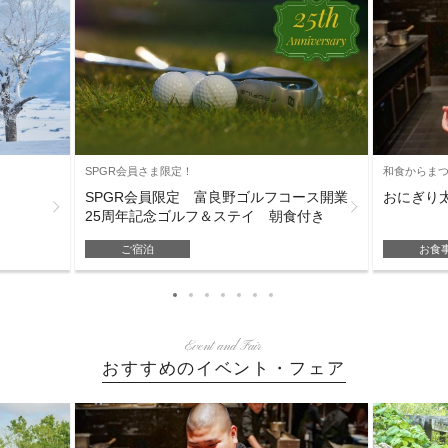
和食からまつ[2
SPGR会員さま限定！
おにぎり
SPGR会員限定 富良野ゴルフコース開業
25周年記念ゴルフ＆ステイ 朝食付き
お食
ご宿泊
Event and Fair
おすすめのイベント・フェア