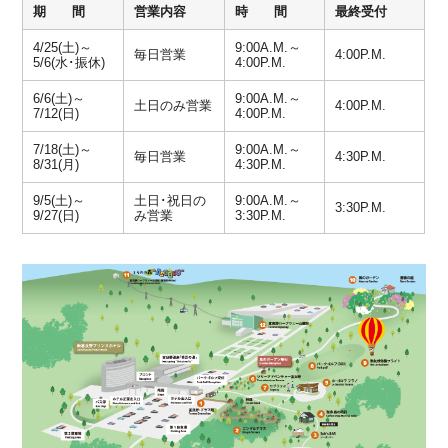
期 間
営業内容
時 間
最終受付
4/25(土)～
9:00A.M.～
毎日営業
4:00P.M.
5/6(水･振休)
4:00P.M.
6/6(土)～
9:00A.M.～
土日のみ営業
4:00P.M.
7/12(日)
4:00P.M.
7/18(土)～
9:00A.M.～
毎日営業
4:30P.M.
8/31(月)
4:30P.M.
9/5(土)～
土日･祝日の
9:00A.M.～
3:30P.M.
9/27(日)
み営業
3:30P.M.