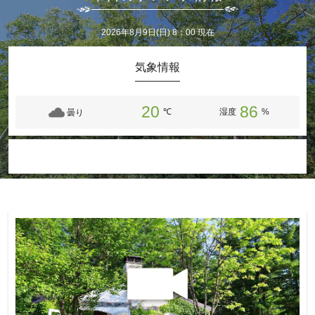
2026年8月9日(日) 8：00 現在
気象情報
20
86
℃
湿度
%
曇り