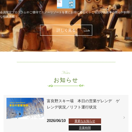
会員限定プログラムやご優待でスノーリゾートを更にお得に楽しく！ご宿泊やお食事の際も、お得
な特典満載！
詳しく見る
News
お知らせ
富良野スキー場 本日の営業ゲレンデ ゲ
レンデ状況／リフト運行状況
2026/06/10
重要なお知らせ
営業時間