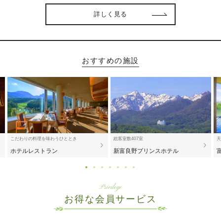
詳しく見る
おすすめの施設
こだわりの料理を味わうひととき
総客室数407室
天
ホテルレストラン
新富良野プリンスホテル
Privilege
お得な会員サービス