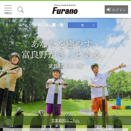
ログイン
SEASON：
夏・秋
冬
あなたを癒やす、
あなたを癒やす、
富良野がきっとある。
富良野がきっとある。
富良野スキー場
富良野スキー場
営業期間はこちら