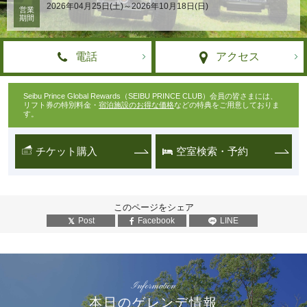
2026年04月25日(土)～2026年10月18日(日)
営業
期間
電話
アクセス
Seibu Prince Global Rewards（SEIBU PRINCE CLUB）会員の皆さまには、
リフト券の特別料金・
宿泊施設のお得な価格
などの特典をご用意しておりま
す。
チケット購入
空室検索・予約
このページをシェア
Post
Facebook
LINE
Information
本日のゲレンデ情報