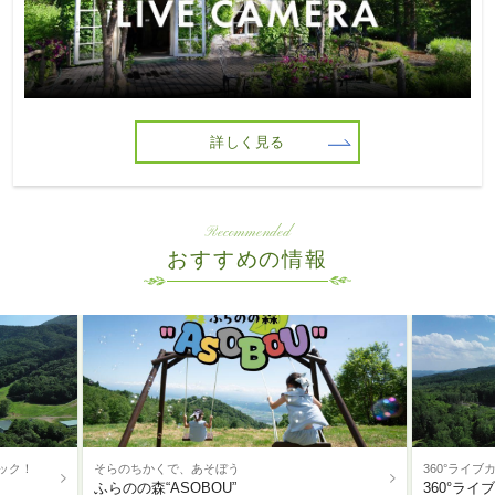
詳しく見る
Recommended
おすすめの情報
ェック！
そらのちかくで、あそぼう
360°ライ
ふらのの森“ASOBOU”
360°ライ