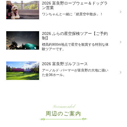
2026 富良野ロープウェー＆ドッグラ
ン営業
ワンちゃんと一緒に「絶景空中散歩」！
2026 ふらの星空探検ツアー【ご予約
制】
標高約900m地点で星空を観賞する特別な体
験ツアーです。
2026 富良野ゴルフコース
アーノルド･パーマーが富良野の大地に描い
た全36ホール。
Recommended
周辺のご案内