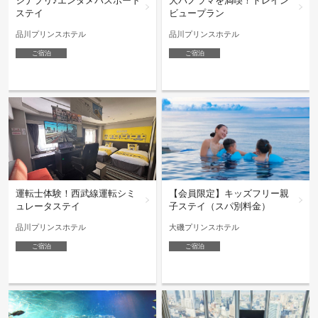
大パノラマを満喫！トレイン
シナプリ♪エンタメパスポート
ビュープラン
ステイ
品川プリンスホテル
品川プリンスホテル
ご宿泊
ご宿泊
運転士体験！西武線運転シミ
【会員限定】キッズフリー親
ュレータステイ
子ステイ（スパ別料金）
品川プリンスホテル
大磯プリンスホテル
ご宿泊
ご宿泊