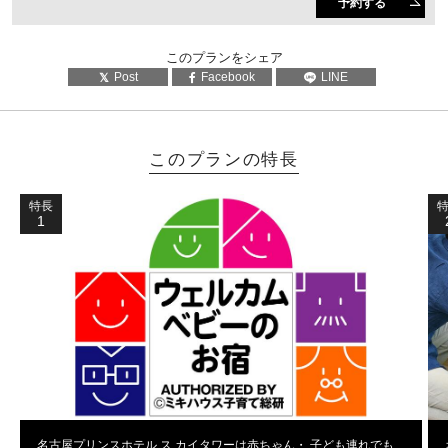
予約する
このプランをシェア
Post
Facebook
LINE
このプランの特長
特長
1
名古屋プリンスホテル ス カイタワーは赤ちゃん・ 子ども連れでも