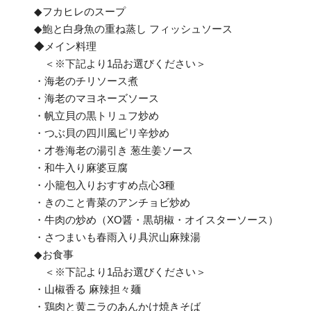
◆フカヒレのスープ
◆鮑と白身魚の重ね蒸し フィッシュソース
◆メイン料理
＜※下記より1品お選びください＞
・海老のチリソース煮
・海老のマヨネーズソース
・帆立貝の黒トリュフ炒め
・つぶ貝の四川風ピリ辛炒め
・才巻海老の湯引き 葱生姜ソース
・和牛入り麻婆豆腐
・小籠包入りおすすめ点心3種
・きのこと青菜のアンチョビ炒め
・牛肉の炒め（XO醤・黒胡椒・オイスターソース）
・さつまいも春雨入り具沢山麻辣湯
◆お食事
＜※下記より1品お選びください＞
・山椒香る 麻辣担々麺
・鶏肉と黄ニラのあんかけ焼きそば