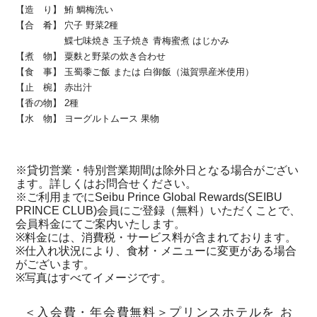
【造 り】 鮪 鯛梅洗い
【合 肴】 穴子 野菜2種
鰈七味焼き 玉子焼き 青梅蜜煮 はじかみ
【煮 物】 粟麩と野菜の炊き合わせ
【食 事】 玉蜀黍ご飯 または 白御飯（滋賀県産米使用）
【止 椀】 赤出汁
【香の物】 2種
【水 物】 ヨーグルトムース 果物
※貸切営業・特別営業期間は除外日となる場合がござい
ます。詳しくはお問合せください。
※ご利用までにSeibu Prince Global Rewards(SEIBU
PRINCE CLUB)会員にご登録（無料）いただくことで、
会員料金にてご案内いたします。
※料金には、消費税・サービス料が含まれております。
※仕入れ状況により、食材・メニューに変更がある場合
がございます。
※写真はすべてイメージです。
＜入会費・年会費無料＞プリンスホテルを お