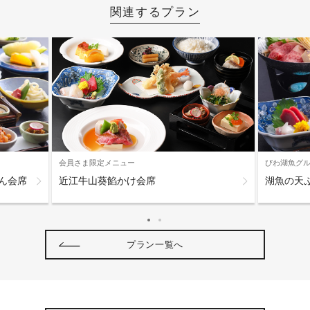
関連するプラン
会員さま限定メニュー
びわ湖魚グ
ん会席
近江牛山葵餡かけ会席
湖魚の天
プラン一覧へ