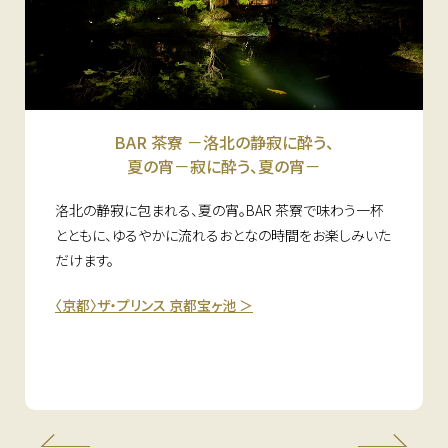
BAR 茶寮 －洛北の静寂に酔う、
夏の宵－寂に酔う、夏の宵－
洛北の静寂に包まれる、夏の宵。BAR 茶寮で味わう一杯
とともに、ゆるやかに流れるおとなの時間をお楽しみいた
だけます。
〈京都〉ザ・プリンス 京都宝ヶ池 ＞