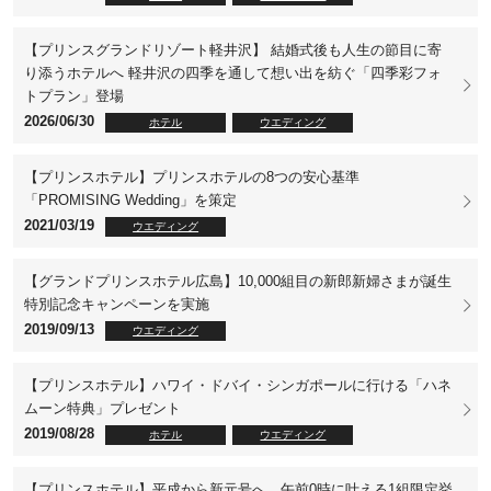
【プリンスグランドリゾート軽井沢】 結婚式後も人生の節目に寄
り添うホテルへ 軽井沢の四季を通して想い出を紡ぐ「四季彩フォ
トプラン」登場
2026/06/30
ホテル
ウエディング
【プリンスホテル】プリンスホテルの8つの安心基準
「PROMISING Wedding」を策定
2021/03/19
ウエディング
【グランドプリンスホテル広島】10,000組目の新郎新婦さまが誕生
特別記念キャンペーンを実施
2019/09/13
ウエディング
【プリンスホテル】ハワイ・ドバイ・シンガポールに行ける「ハネ
ムーン特典」プレゼント
2019/08/28
ホテル
ウエディング
【プリンスホテル】平成から新元号へ。午前0時に叶える1組限定挙