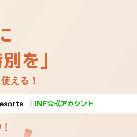
に
特別を」
に使える！
 Resorts
LINE公式アカウント
中！