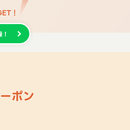
ET！
録！
クーポン