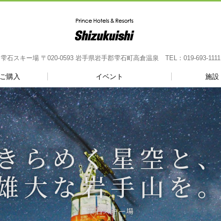
石スキー場 〒020-0593 岩手県岩手郡雫石町高倉温泉 TEL：019-693-11
ご購入
イベント
施設
きらめく星空と
雄大な岩手山を
雫石スキー場