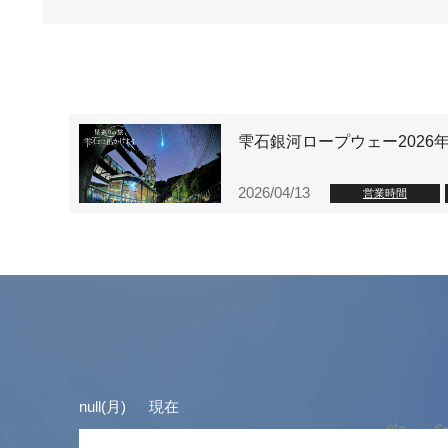
雫石銀河ロープウェー202
2026/04/13
営業時間
null(月) 現在