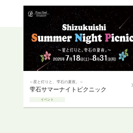
～星と灯りと、雫石の夏夜。～
雫石サマーナイトピクニック
イベント