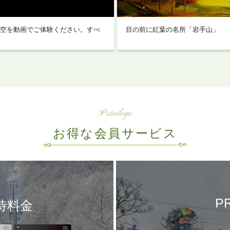
空を動画でご体験ください。すべ
目の前に紅葉の名所「岩手山」
Privilege
お得な会員サービス
ま
PR
待料金