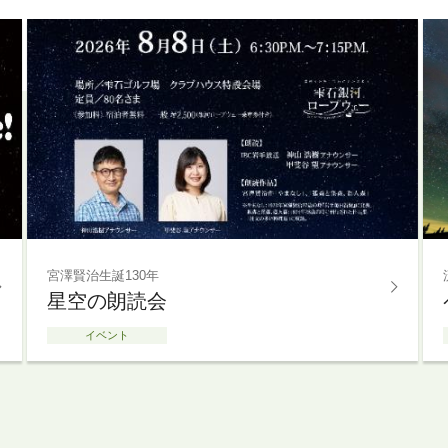
宮澤賢治生誕130年
星空の朗読会
イベント