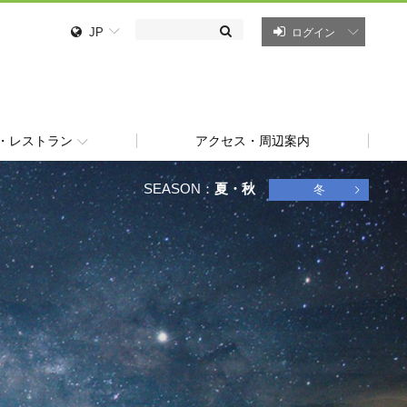
JP
ログイン
11
・レストラン
アクセス・周辺案内
SEASON：
夏・秋
冬
、
。