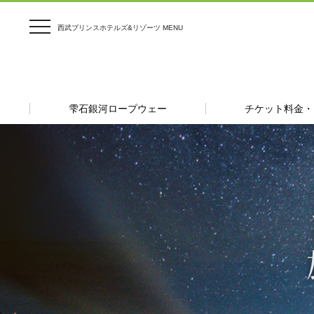
西武プリンスホテルズ&リゾーツ MENU
雫
雫石銀河ロープウェー
チケット料金・