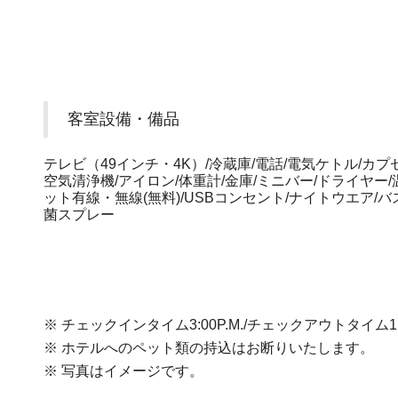
客室設備・備品
テレビ（49インチ・4K）/冷蔵庫/電話/電気ケトル/カ
空気清浄機/アイロン/体重計/金庫/ミニバー/ドライヤー
ット有線・無線(無料)/USBコンセント/ナイトウエア/バ
菌スプレー
※ チェックインタイム3:00P.M./チェックアウトタイム11:
※ ホテルへのペット類の持込はお断りいたします。
※ 写真はイメージです。