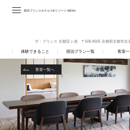
西武プリンスホテルズ&リゾーツ MENU
ザ・プリンス 京都宝ヶ池 〒606-8505 京都府京都市左京区宝
体験できること
宿泊プラン一覧
客室一
客室一覧へ