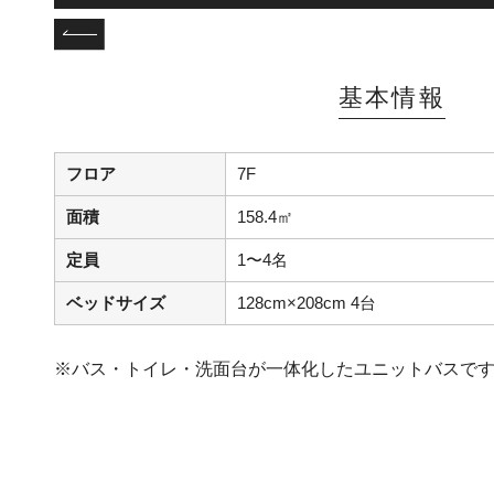
基本情報
フロア
7F
面積
158.4㎡
定員
1〜4名
ベッドサイズ
128cm×208cm 4台
※バス・トイレ・洗面台が一体化したユニットバスで