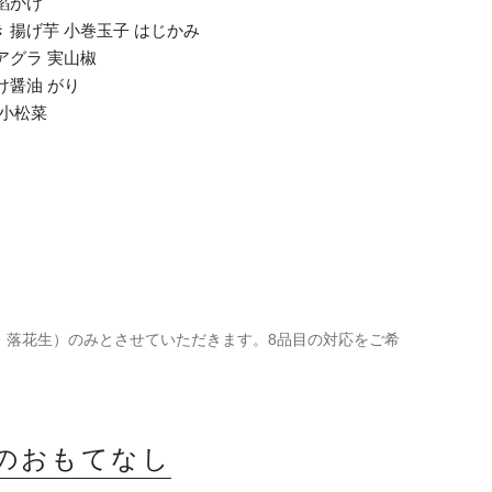
餡かけ
 揚げ芋 小巻玉子 はじかみ
アグラ 実山椒
け醤油 がり
 小松菜
・落花生）のみとさせていただきます。8品目の対応をご希
のおもてなし