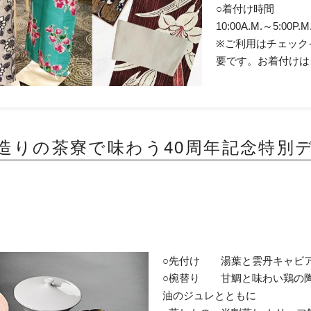
○着付け時間
10:00A.M.～5:00P.M
※ご利用はチェック
要です。お着付けは
造りの茶寮で味わう40周年記念特別
○先付け 湯葉と雲丹キャビア
○椀替り 甘鯛と味わい鶏の陶蒸
油のジュレとともに