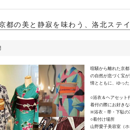
京都の美と静寂を味わう、洛北ステ
間
喧騒から離れた京都
の自然が息づく宝が
情とともに、ゆった
○浴衣＆ヘアセット
着付の際にお好きな
※浴衣・帯・下駄の
○着付け場所
山野愛子美容室（ホ