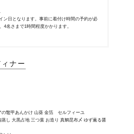
.
イン日となります。事前に着付け時間の予約が必
、4名さまで1時間程度かかります。
ディナー
の鼈甲あんかけ 山葵 金箔 セルフィーユ
し 大黒占地 三つ葉 お造り 真鯛昆布〆 ゆず薫る醤