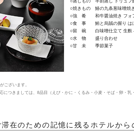
○蒸しもの 半割蒸し トリュフ
○焼きもの 鰆の九条葱味噌焼き
○強 肴 和牛醤油焼き フォ
○食 事 鮪と烏賊の握り は
○留 碗 白味噌仕立て 生麩
○水 物 盛り合わせ
○甘 未 季節菓子
がございます。
応につきましては、8品目（えび・かに・くるみ・小麦・そば・卵・乳
ご滞在のための記憶に残るホテルから