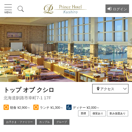
ログイン
トップ オブ クシロ
アクセス
北海道釧路市幸町7-1 17F
朝食 ¥2,900～
ランチ ¥1,300～
ディナー ¥2,000～
禁煙
個室あり
飲み放題あり
お⼦さま・ファミリー
カップル
グループ