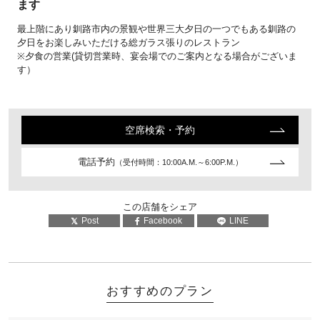
ます
最上階にあり釧路市内の景観や世界三大夕日の一つでもある釧路の
夕日をお楽しみいただける総ガラス張りのレストラン
※夕食の営業(貸切営業時、宴会場でのご案内となる場合がございま
す）
空席検索・予約
電話予約
（受付時間：10:00A.M.～6:00P.M.）
この店舗をシェア
Post
Facebook
LINE
おすすめのプラン