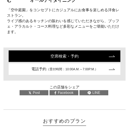
む オールデイダイニング
「空中庭園」をコンセプトにカジュアルにお食事を楽しめる洋食レ
ストラン。
ライブ感のあるキッチンの賑わいを感じていただきながら、ブッフ
ェ・アラカルト・コース料理など多彩なメニューをご堪能いただけ
ます。
空席検索・予約
電話予約
（受付時間：10:00A.M.～7:00P.M.）
この店舗をシェア
Post
Facebook
LINE
おすすめのプラン