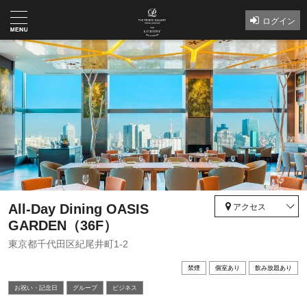
ログイン
All-Day Dining OASIS
アクセス
GARDEN（36F）
東京都千代田区紀尾井町1-2
禁煙
個室あり
飲み放題あり
お祝い・記念⽇
グループ
ビジネス