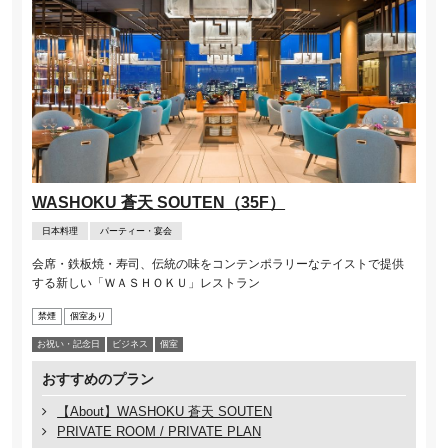
WASHOKU 蒼天 SOUTEN（35F）
日本料理
パーティー・宴会
会席・鉄板焼・寿司、伝統の味をコンテンポラリーなテイストで提供
する新しい「ＷＡＳＨＯＫＵ」レストラン
禁煙
個室あり
お祝い・記念⽇
ビジネス
個室
おすすめのプラン
【About】WASHOKU 蒼天 SOUTEN
PRIVATE ROOM / PRIVATE PLAN