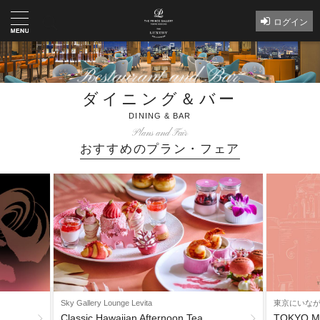
ログイン
ダイニング＆バー
DINING & BAR
Plans and Fair
おすすめのプラン・フェア
Sky Gallery Lounge Levita
東京にいな
Classic Hawaiian Afternoon Tea
TOKYO M