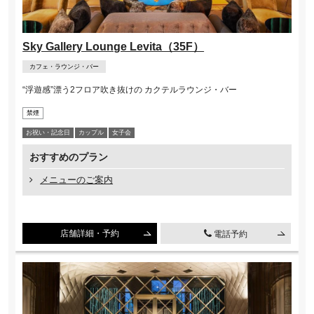
Sky Gallery Lounge Levita（35F）
カフェ・ラウンジ・バー
“浮遊感”漂う2フロア吹き抜けの カクテルラウンジ・バー
禁煙
お祝い・記念⽇
カップル
⼥⼦会
おすすめのプラン
メニューのご案内
店舗詳細・予約
電話予約