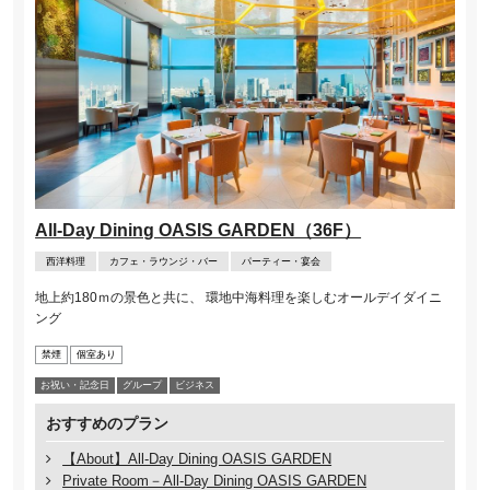
All-Day Dining OASIS GARDEN（36F）
西洋料理
カフェ・ラウンジ・バー
パーティー・宴会
地上約180ｍの景色と共に、 環地中海料理を楽しむオールデイダイニ
ング
禁煙
個室あり
お祝い・記念⽇
グループ
ビジネス
おすすめのプラン
【About】All-Day Dining OASIS GARDEN
Private Room－All-Day Dining OASIS GARDEN