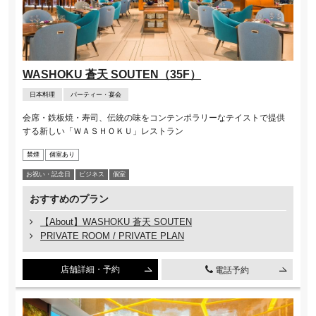
WASHOKU 蒼天 SOUTEN（35F）
日本料理
パーティー・宴会
会席・鉄板焼・寿司、伝統の味をコンテンポラリーなテイストで提供
する新しい「ＷＡＳＨＯＫＵ」レストラン
禁煙
個室あり
お祝い・記念⽇
ビジネス
個室
おすすめのプラン
【About】WASHOKU 蒼天 SOUTEN
PRIVATE ROOM / PRIVATE PLAN
店舗詳細・予約
電話予約