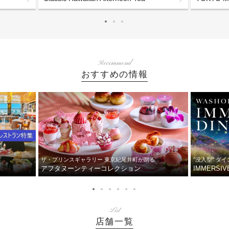
Recommend
おすすめの情報
ザ・プリンスギャラリー 東京紀尾井町が贈る
”没入型" ダ
アフタヌーンティーコレクション
IMMERSIVE
List
店舗一覧