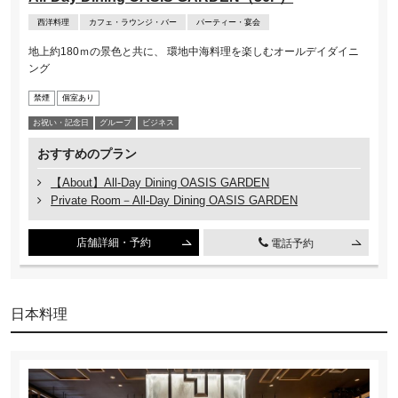
西洋料理
カフェ・ラウンジ・バー
パーティー・宴会
地上約180ｍの景色と共に、 環地中海料理を楽しむオールデイダイニ
ング
禁煙
個室あり
お祝い・記念⽇
グループ
ビジネス
おすすめのプラン
【About】All-Day Dining OASIS GARDEN
Private Room－All-Day Dining OASIS GARDEN
店舗詳細・予約
電話予約
日本料理