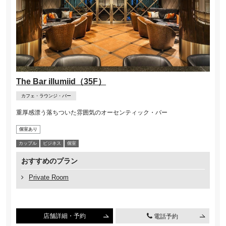
The Bar illumiid（35F）
カフェ・ラウンジ・バー
重厚感漂う落ちついた雰囲気のオーセンティック・バー
個室あり
カップル
ビジネス
個室
おすすめのプラン
Private Room
店舗詳細・予約
電話予約