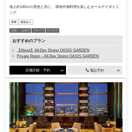
地上約180ｍの景色と共に、 環地中海料理を楽しむオールデイダイニ
ング
禁煙
個室あり
お祝い・記念⽇
グループ
ビジネス
おすすめのプラン
【About】All-Day Dining OASIS GARDEN
Private Room－All-Day Dining OASIS GARDEN
店舗詳細・予約
電話予約