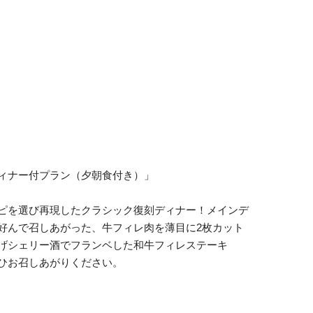
ィナー付プラン（夕朝食付き）」
ピを選び再現したクラシック復刻ディナー！メインデ
好んで召しあがった、牛フィレ肉を薄目に2枚カット
あげシェリー酒でフランベした和牛フィレステーキ
ひお召しあがりください。