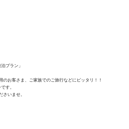
c】連泊プラン」
用のお客さま、ご家族でのご旅行などにピッタリ！！
ンです。
ださいませ。