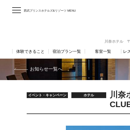
西武プリンスホテルズ&リゾーツ MENU
川奈ホテル 〒41
体験できること
宿泊プラン一覧
客室一覧
レ
お知らせ一覧へ
川奈ホテ
イベント・キャンペーン
ホテル
CL