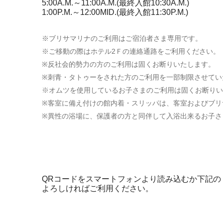
5:00A.M.～11:00A.M.(最終入館10:30A.M.)
1:00P.M.～12:00MID.(最終入館11:30P.M.)
※ブリサマリナのご利用はご宿泊者さま専用です。
※ご移動の際はホテル2Ｆの連絡通路をご利用ください。
※反社会的勢力の方のご利用は固くお断りいたします。
※刺青・タトゥーをされた方のご利用を一部制限させてい
※オムツを使用しているお子さまのご利用は固くお断りい
※客室に備え付けの館内着・スリッパは、客室およびブリ
※異性の浴場に、保護者の方と同伴して入浴出来るお子さ
QRコードをスマートフォンより読み込むか下記
よろしければご利用ください。