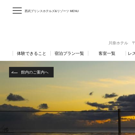
西武プリンスホテルズ&リゾーツ MENU
川奈ホテル 〒41
体験できること
宿泊プラン一覧
客室一覧
レ
館内のご案内へ