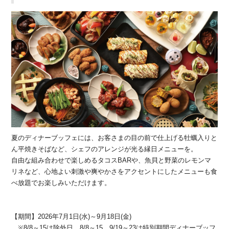
夏のディナーブッフェには、お客さまの目の前で仕上げる牡蠣入りと
ん平焼きそばなど、シェフのアレンジが光る縁日メニューを。
自由な組み合わせで楽しめるタコスBARや、魚貝と野菜のレモンマ
リネなど、心地よい刺激や爽やかさをアクセントにしたメニューも食
べ放題でお楽しみいただけます。
【期間】2026年7月1日(水)～9月18日(金)
※8/8～15は除外日。8/8～15、9/19～23は特別期間ディナーブッフ