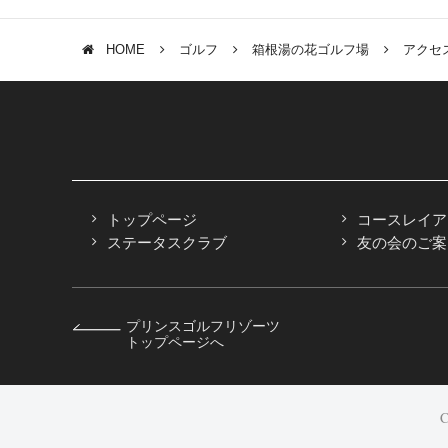
神奈川県足柄下郡
HOME
ゴルフ
箱根湯の花ゴルフ場
アクセ
標高935mの高原に位置する『湯の花ゴルフ場』に隣接する
と旬の素材を活かしたお食事をご堪能ください。
[ゴルフ場からのアクセス：車で平常時12分]
空室検索・宿泊予約
箱根の自然を感じながら、レジャーやグルメ、ショッピング
トップページ
コースレイア
芦ノ湖畔 蛸
詳しく見る
ステータスクラブ
友の会のご案
〒250-0522
神奈川県足柄下郡
箱根園水族
プリンスゴルフリゾーツ
〒250-0522
トップページへ
神奈川県足柄下郡
眼前に広がる芦ノ湖を眺めながら、上質なくつろぎのひと時
C