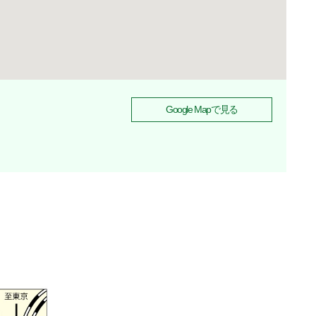
Google Mapで⾒る