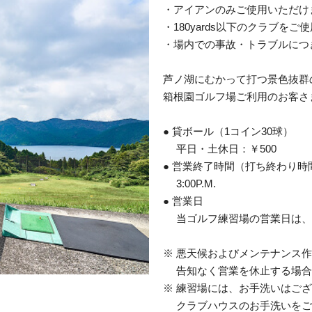
・アイアンのみご使用いただけ
・180yards以下のクラブをご
・場内での事故・トラブルにつ
芦ノ湖にむかって打つ景色抜群
箱根園ゴルフ場ご利用のお客さ
● 貸ボール（1コイン30球）
平日・土休日：￥500
● 営業終了時間（打ち終わり時
3:00P.M.
● 営業日
当ゴルフ練習場の営業日は、
※ 悪天候およびメンテナンス
告知なく営業を休止する場合
※ 練習場には、お手洗いはご
クラブハウスのお手洗いをご