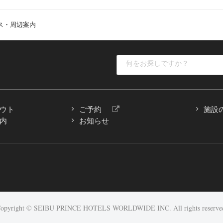
箱根町元箱根139
ス・周辺案内
一軒宿。乳白色の温泉露天風呂
空室検索・宿泊予
芦ノ湖を望む展望風呂と本格
TEL：0460-83-5111
など、楽しみ方は多彩！
ウト
ご予約
施設
川温泉 龍宮殿
詳細はこちら
内
お知らせ
箱根町元箱根139
館
箱根町元箱根139
をお過ごしください。
opyright © SEIBU PRINCE HOTELS WORLDWIDE INC.
箱根の自然に溶け込むような
All rights reserve
間をお過ごしください。お部