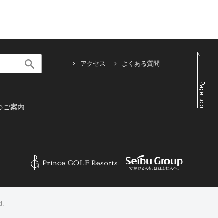
神奈川県足柄下郡箱根町元箱根139
TEL：0460-83-1112
約
アクセス
よくある質問
的な和食がご堪能いただけます。
のご案内
箱根仙石原プリンスホテル
TEL：0460-83-1126
〒250-0631
神奈川県足柄下郡箱根町仙石原1246
箱根駒ヶ岳ロープウェー
〒250-0522
神奈川県足柄下郡箱根町元箱根139
佇まい、クラシカルで落ち着いた雰囲気の中、くつろぎの時
d.
屋からは、大箱根カントリークラブと箱根外輪山を望めま