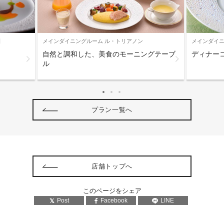
】
メインダイニングルーム ル・トリアノン
メインダイニ
自然と調和した、美食のモーニングテーブ
ディナー
ル
プラン一覧へ
店舗トップへ
このページをシェア
Post
Facebook
LINE