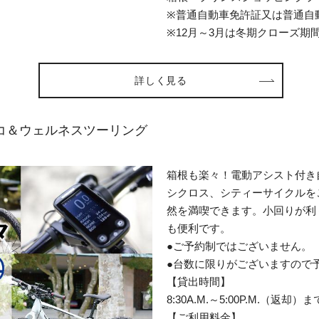
※普通自動車免許証又は普通自
※12月～3月は冬期クローズ
詳しく見る
エコ＆ウェルネスツーリング
箱根も楽々！電動アシスト付き
シクロス、シティーサイクルを
然を満喫できます。小回りが利
も便利です。
●ご予約制ではございません。
●台数に限りがございますので
【貸出時間】
8:30A.M.～5:00P.M.（返却）
【ご利用料金】