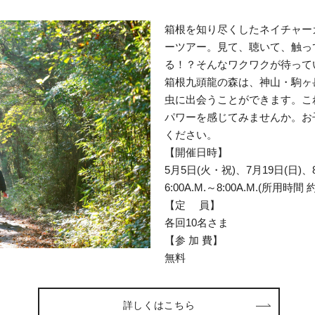
箱根を知り尽くしたネイチャー
ーツアー。見て、聴いて、触っ
る！？そんなワクワクが待って
箱根九頭龍の森は、神山・駒ヶ
虫に出会うことができます。こ
パワーを感じてみませんか。お
ください。
【開催日時】
5月5日(火・祝)、7月19日(日)、8
6:00A.M.～8:00A.M.(所用時間 
【定 員】
各回10名さま
【参 加 費】
無料
詳しくはこちら