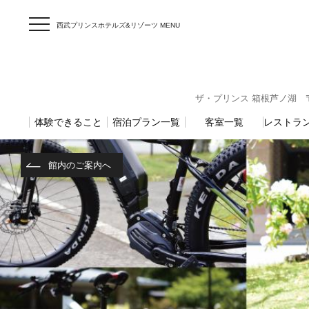
西武プリンスホテルズ&リゾーツ MENU
ザ・プリンス 箱根芦ノ湖 〒25
体験できること
宿泊プラン一覧
客室一覧
レストラ
館内のご案内へ