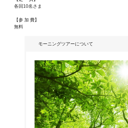
各回10名さま
【参 加 費】
無料
モーニングツアーについて