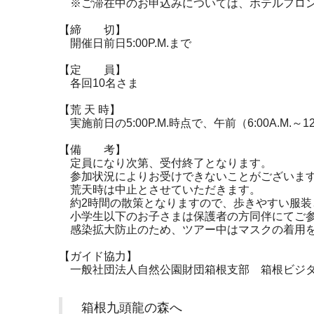
※ご滞在中のお申込みについては、ホテルフロン
【締 切】
開催日前日5:00P.M.まで
【定 員】
各回10名さま
【荒 天 時】
実施前日の5:00P.M.時点で、午前（6:00A.M.
【備 考】
定員になり次第、受付終了となります。
参加状況によりお受けできないことがございます
荒天時は中止とさせていただきます。
約2時間の散策となりますので、歩きやすい服装
小学生以下のお子さまは保護者の方同伴にてご参
感染拡大防止のため、ツアー中はマスクの着用を
【ガイド協力】
一般社団法人自然公園財団箱根支部 箱根ビジタ
箱根九頭龍の森へ