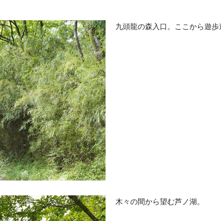
九頭龍の森入口。ここから遊歩
木々の間から望む芦ノ湖。