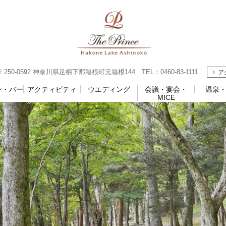
0-0592 神奈川県足柄下郡箱根町元箱根144 TEL：0460-83-1111
ア
ン・バー
アクティビティ
ウエディング
会議・宴会・
温泉
MICE