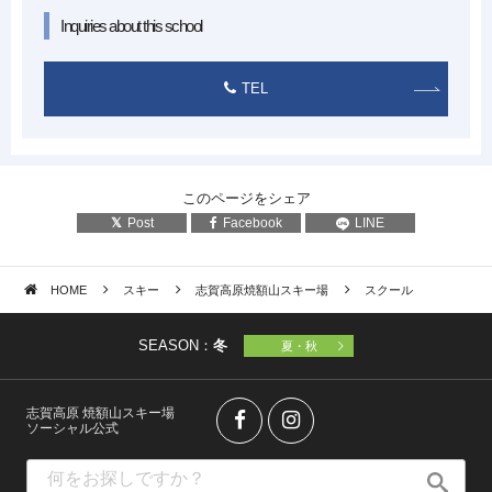
Inquiries about this school
TEL
このページをシェア
Post
Facebook
LINE
HOME
スキー
志賀高原焼額山スキー場
スクール
SEASON：
冬
夏・秋
志賀高原 焼額山スキー場
ソーシャル公式