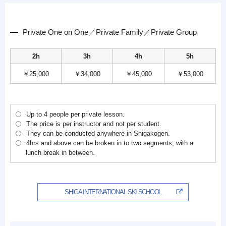
Private One on One／Private Family／Private Group
2h
3h
4h
5h
￥25,000
￥34,000
￥45,000
￥53,000
Up to 4 people per private lesson.
The price is per instructor and not per student.
They can be conducted anywhere in Shigakogen.
4hrs and above can be broken in to two segments, with a
lunch break in between.
SHIGA INTERNATIONAL SKI SCHOOL