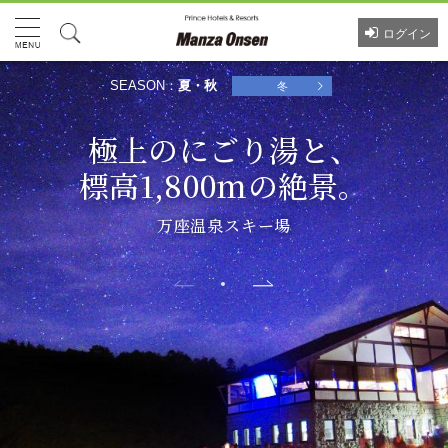
ログイン
SEASON：
夏・秋
冬
極上のにごり湯と、
標高1,800ｍの絶景。
万座温泉スキー場