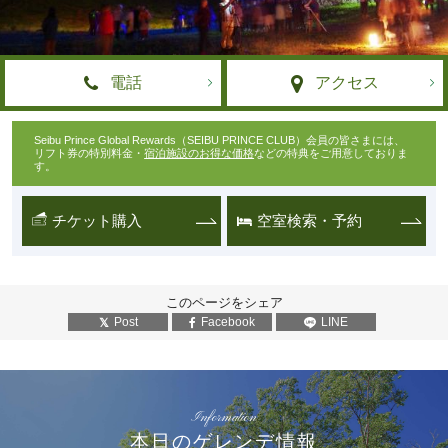
電話
アクセス
Seibu Prince Global Rewards（SEIBU PRINCE CLUB）会員の皆さまには、
リフト券の特別料金・
宿泊施設のお得な価格
などの特典をご用意しておりま
す。
チケット購入
空室検索・予約
このページをシェア
Post
Facebook
LINE
Information
本日のゲレンデ情報