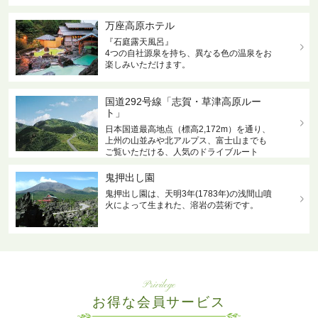
万座高原ホテル
『石庭露天風呂』
4つの自社源泉を持ち、異なる色の温泉をお
楽しみいただけます。
国道292号線「志賀・草津高原ルー
ト」
日本国道最高地点（標高2,172m）を通り、
上州の山並みや北アルプス、富士山までも
ご覧いただける、人気のドライブルート
鬼押出し園
鬼押出し園は、天明3年(1783年)の浅間山噴
火によって生まれた、溶岩の芸術です。
Privilege
お得な会員サービス