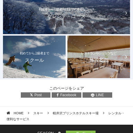
初級者から上級者
向けまでの多彩なコース
ゲレンデ・コース
宅配便・荷物預り
休憩室・授乳室
初めてから上級者まで
レストランやショップなど
スクール
施設案内
このページをシェア
Post
Facebook
LINE
HOME
スキー
軽井沢プリンスホテルスキー場
レンタル・
便利なサービス