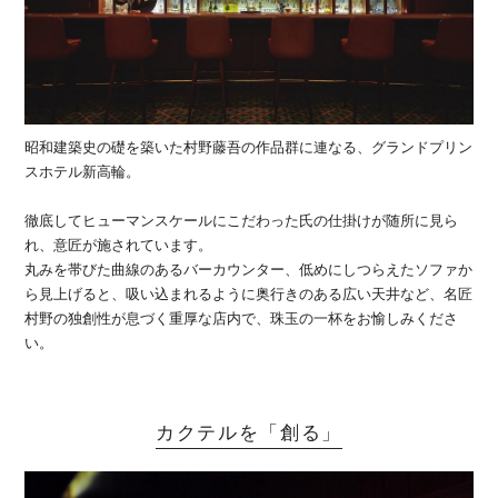
昭和建築史の礎を築いた村野藤吾の作品群に連なる、グランドプリン
スホテル新高輪。
徹底してヒューマンスケールにこだわった氏の仕掛けが随所に見ら
れ、意匠が施されています。
丸みを帯びた曲線のあるバーカウンター、低めにしつらえたソファか
ら見上げると、吸い込まれるように奥行きのある広い天井など、名匠
村野の独創性が息づく重厚な店内で、珠玉の一杯をお愉しみくださ
い。
カクテルを「創る」