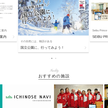
リのご案内
Seibu Pri
ご案内
SEIBU 
その自然には、物語がある
国立公園に、行ってみよう！
Facility
おすすめの施設