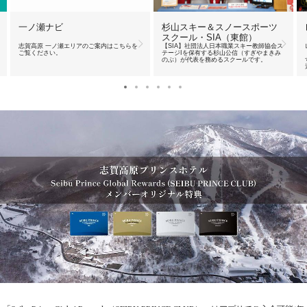
一ノ瀬ナビ
杉山スキー＆スノースポーツ
スクール・SIA（東館）
志賀高原 一ノ瀬エリアのご案内はこちらを
【SIA】社団法人日本職業スキー教師協会ス
ご覧ください。
テージIを保有する杉山公信（すぎやまきみ
のぶ）が代表を務めるスクールです。