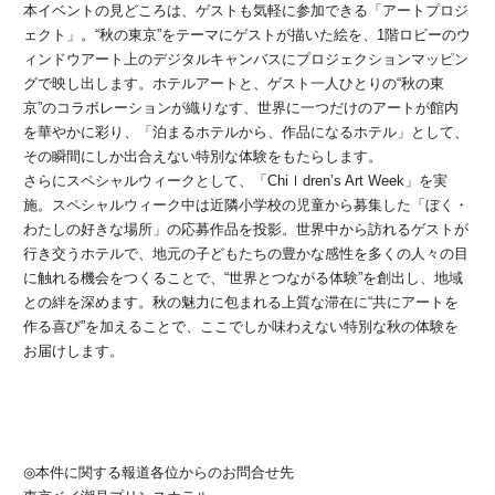
本イベントの見どころは、ゲストも気軽に参加できる「アートプロジ
ェクト」。“秋の東京”をテーマにゲストが描いた絵を、1階ロビーのウ
ィンドウアート上のデジタルキャンバスにプロジェクションマッピン
グで映し出します。ホテルアートと、ゲスト一人ひとりの“秋の東
京”のコラボレーションが織りなす、世界に一つだけのアートが館内
を華やかに彩り、「泊まるホテルから、作品になるホテル」として、
その瞬間にしか出合えない特別な体験をもたらします。
さらにスペシャルウィークとして、「Chiｌdren’s Art Week」を実
施。スペシャルウィーク中は近隣小学校の児童から募集した「ぼく・
わたしの好きな場所」の応募作品を投影。世界中から訪れるゲストが
行き交うホテルで、地元の子どもたちの豊かな感性を多くの人々の目
に触れる機会をつくることで、“世界とつながる体験”を創出し、地域
との絆を深めます。秋の魅力に包まれる上質な滞在に“共にアートを
作る喜び”を加えることで、ここでしか味わえない特別な秋の体験を
お届けします。
◎本件に関する報道各位からのお問合せ先