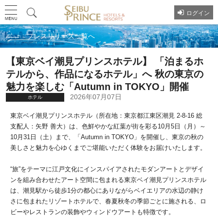
ログイン
プレスリリース一覧へ
【東京ベイ潮見プリンスホテル】 「泊まるホ
テルから、作品になるホテル」へ 秋の東京の
魅力を楽しむ「Autumn in TOKYO」開催
2026年07月07日
ホテル
東京ベイ潮見プリンスホテル（所在地：東京都江東区潮見 2-8-16 総
支配人：矢野 善大）は、色鮮やかな紅葉が街を彩る10月5日（月）～
10月31日（土）まで、「Autumn in TOKYO」を開催し、東京の秋の
美しさと魅力を心ゆくまでご堪能いただく体験をお届けいたします。
“旅”をテーマに江戸文化にインスパイアされたモダンアートとデザイ
ンを組み合わせたアート空間に包まれる東京ベイ潮見プリンスホテル
は、潮見駅から徒歩1分の都心にありながらベイエリアの水辺の静け
さに包まれたリゾートホテルで、春夏秋冬の季節ごとに施される、ロ
ビーやレストランの装飾やウィンドウアートも特徴です。