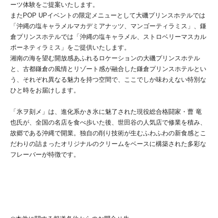
ーツ体験をご提案いたします。
またPOP UPイベントの限定メニューとして大磯プリンスホテルでは
「沖縄の塩キャラメルマカデミアナッツ、マンゴーティラミス」、鎌
倉プリンスホテルでは「沖縄の塩キャラメル、ストロベリーマスカル
ポーネティラミス」をご提供いたします。
湘南の海を望む開放感あふれるロケーションの大磯プリンスホテル
と、古都鎌倉の風情とリゾート感が融合した鎌倉プリンスホテルとい
う、それぞれ異なる魅力を持つ空間で、ここでしか味わえない特別な
ひと時をお届けします。
「氷ヲ刻メ」は、進化系かき氷に魅了された現役総合格闘家・曹 竜
也氏が、全国の名店を食べ歩いた後、世田谷の人気店で修業を積み、
故郷である沖縄で開業。独自の削り技術が生むふわふわの新食感とこ
だわりの詰まったオリジナルのクリームをベースに構築された多彩な
フレーバーが特徴です。