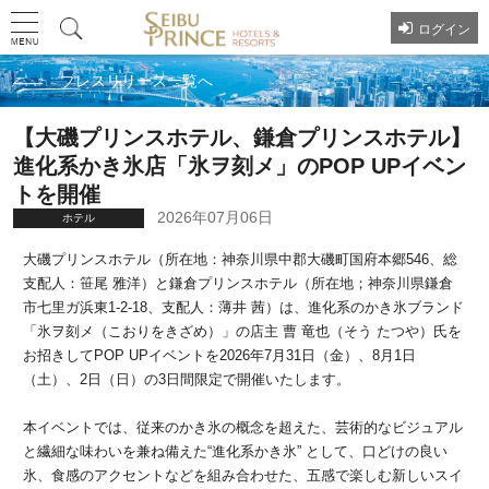
ログイン
プレスリリース一覧へ
【大磯プリンスホテル、鎌倉プリンスホテル】
進化系かき氷店「氷ヲ刻メ」のPOP UPイベン
トを開催
2026年07月06日
ホテル
大磯プリンスホテル（所在地：神奈川県中郡大磯町国府本郷546、総
支配人：笹尾 雅洋）と鎌倉プリンスホテル（所在地；神奈川県鎌倉
市七里ガ浜東1-2-18、支配人：薄井 茜）は、進化系のかき氷ブランド
「氷ヲ刻メ（こおりをきざめ）」の店主 曹 竜也（そう たつや）氏を
お招きしてPOP UPイベントを2026年7月31日（金）、8月1日
（土）、2日（日）の3日間限定で開催いたします。
本イベントでは、従来のかき氷の概念を超えた、芸術的なビジュアル
と繊細な味わいを兼ね備えた“進化系かき氷” として、口どけの良い
氷、食感のアクセントなどを組み合わせた、五感で楽しむ新しいスイ