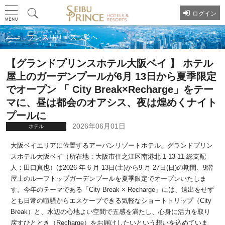
ログイン
プレスリリース一覧へ
【グランドプリンスホテル大阪ベイ 】 ホテル
屋上のガーデンプールが6月 13日から夏季限定
でオープン 「 City Break×Recharge」をテー
マに、昼は都会のオアシス、夜は煌めくナイト
プールに
2026年06月01日
ホテル
大阪ベイエリアに位置するアーバンリゾートホテル、グランドプリン
スホテル大阪ベイ（所在地：大阪市住之江区南港北 1-13-11 総支配
人：田口真也）は2026 年 6 月 13日(土)から9 月 27日(日)の期間、9階
屋上のルーフトップガーデンプールを夏季限定でオープンいたしま
す。今年のテーマである「City Break × Recharge」には、遠出をせず
とも日常の喧騒からエスケープできる気軽なショートトリップ（City
Break）と、水辺の心地よい空間で五感を満たし、心身に活力を取り
戻すひととき（Recharge）をお届けしたいという想いを込めていま