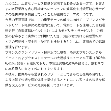
ためには、上質なサービス提供を実現する必要がある一方で、お客さ
まの送迎業務を含む現場オペレーションの効率化や持続可能なサービ
スの提供体制を構築していくことが重要なテーマの一つです。
今回の実証実験では、この重要テーマの解決に向けて、プリンスグラ
ンドリゾート軽井沢の敷地内において、電動カートを使用した自動運
転走行（自動運転レベル2 ※2）によるモビリティサービスを、ご宿
泊のお客さまに実際にご利用いただき、施設内における自動運転サー
ビスの有効性・安全性・受容性を検証するとともに、運用面での課題
整理を行います。
プリンスグランドリゾート軽井沢では現在、軽井沢プリンスホテル
イーストおよびウエストコテージの大規模リニューアル工事（2025年
6月16日発表）も進めており、本実証実験の結果を踏まえ、敷地内で
の本格導入に向けて検討してまいります。
今後も、国内外から愛されるリゾートとしてさらなる発展を目指し、
より上質で快適な宿泊体験を提供するとともに、お客さまの快適な移
動を支えるサービスの充実を図ってまいります。