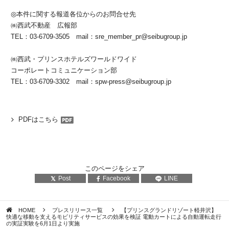
◎本件に関する報道各位からのお問合せ先
㈱西武不動産 広報部
TEL：03-6709-3505 mail：sre_member_pr@seibugroup.jp
㈱西武・プリンスホテルズワールドワイド
コーポレートコミュニケーション部
TEL：03-6709-3302 mail：spw-press@seibugroup.jp
PDFはこちら
このページをシェア
Post
Facebook
LINE
HOME
プレスリリース一覧
【プリンスグランドリゾート軽井沢】
快適な移動を支えるモビリティサービスの効果を検証 電動カートによる自動運転走行
の実証実験を6月1日より実施