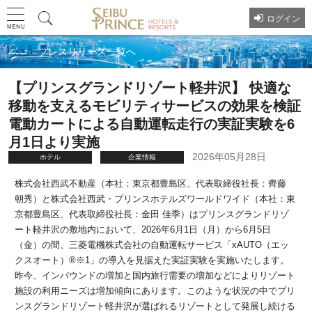
ログイン
プレスリリース一覧へ
【プリンスグランドリゾート軽井沢】 快適な
移動を支えるモビリティサービスの効果を検証
電動カートによる自動運転走行の実証実験を6
月1日より実施
2026年05月28日
ホテル
企業情報
株式会社西武不動産（本社：東京都豊島区、代表取締役社長：齊藤
朝秀）と株式会社西武・プリンスホテルズワールドワイド（本社：東
京都豊島区、代表取締役社長：金田 佳季）はプリンスグランドリゾ
ート軽井沢の敷地内において、2026年6月1日（月）から6月5日
（金）の間、三菱電機株式会社の自動運転サービス「xAUTO（エッ
クスオート）®※1」の導入を見据えた実証実験を実施いたします。
昨今、インバウンドの増加と国内旅行需要の増加などによりリゾート
施設の利用ニーズは増加傾向にあります。このような状況の中でプリ
ンスグランドリゾート軽井沢が選ばれるリゾートとして発展し続ける