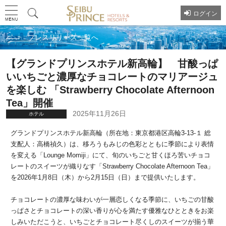
ログイン
プレスリリース一覧へ
【グランドプリンスホテル新高輪】 甘酸っぱ
いいちごと濃厚なチョコレートのマリアージュ
を楽しむ 「Strawberry Chocolate Afternoon
Tea」開催
2025年11月26日
ホテル
グランドプリンスホテル新高輪（所在地：東京都港区高輪3-13-１ 総
支配人：高橋禎久）は、移ろうもみじの色彩とともに季節により表情
を変える「Lounge Momiji」にて、旬のいちごと甘くほろ苦いチョコ
レートのスイーツが織りなす「Strawberry Chocolate Afternoon Tea」
を2026年1月8日（木）から2月15日（日）まで提供いたします。
チョコレートの濃厚な味わいが一層恋しくなる季節に、いちごの甘酸
っぱさとチョコレートの深い香りが心を満たす優雅なひとときをお楽
しみいただこうと、いちごとチョコレート尽くしのスイーツが揃う華