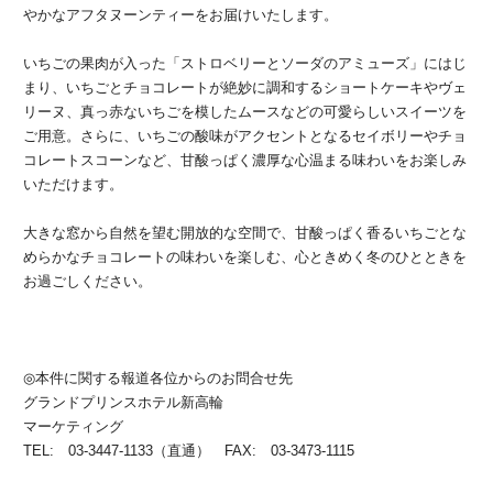
やかなアフタヌーンティーをお届けいたします。
いちごの果肉が入った「ストロベリーとソーダのアミューズ」にはじ
まり、いちごとチョコレートが絶妙に調和するショートケーキやヴェ
リーヌ、真っ赤ないちごを模したムースなどの可愛らしいスイーツを
ご用意。さらに、いちごの酸味がアクセントとなるセイボリーやチョ
コレートスコーンなど、甘酸っぱく濃厚な心温まる味わいをお楽しみ
いただけます。
大きな窓から自然を望む開放的な空間で、甘酸っぱく香るいちごとな
めらかなチョコレートの味わいを楽しむ、心ときめく冬のひとときを
お過ごしください。
◎本件に関する報道各位からのお問合せ先
グランドプリンスホテル新高輪
マーケティング
TEL: 03-3447-1133（直通） FAX: 03-3473-1115