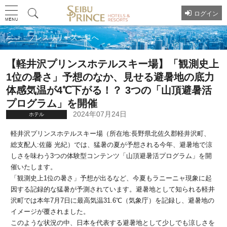
ログイン
プレスリリース一覧へ
【軽井沢プリンスホテルスキー場】「観測史上
1位の暑さ」予想のなか、見せる避暑地の底力
体感気温が4℃下がる！？ 3つの「山頂避暑活
プログラム」を開催
2024年07月24日
ホテル
軽井沢プリンスホテルスキー場（所在地:長野県北佐久郡軽井沢町、
総支配人:佐藤 光紀）では、猛暑の夏が予想される今年、避暑地で涼
しさを味わう3つの体験型コンテンツ「山頂避暑活プログラム」を開
催いたします。
「観測史上1位の暑さ」予想が出るなど、今夏もラニーニャ現象に起
因する記録的な猛暑が予測されています。避暑地として知られる軽井
沢町では本年7月7日に最高気温31.6℃（気象庁）を記録し、避暑地の
イメージが覆されました。
このような状況の中、日本を代表する避暑地として少しでも涼しさを