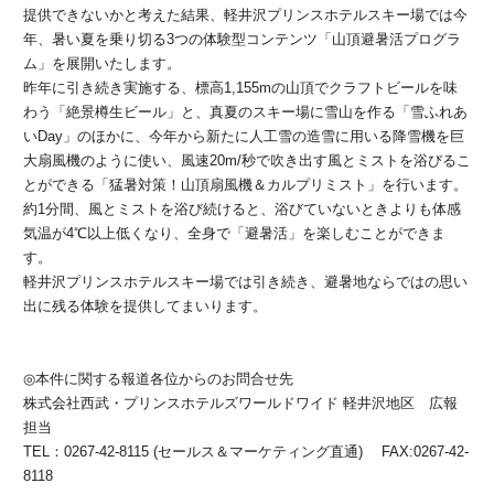
提供できないかと考えた結果、軽井沢プリンスホテルスキー場では今
年、暑い夏を乗り切る3つの体験型コンテンツ「山頂避暑活プログラ
ム」を展開いたします。
昨年に引き続き実施する、標高1,155mの山頂でクラフトビールを味
わう「絶景樽生ビール」と、真夏のスキー場に雪山を作る「雪ふれあ
いDay」のほかに、今年から新たに人工雪の造雪に用いる降雪機を巨
大扇風機のように使い、風速20m/秒で吹き出す風とミストを浴びるこ
とができる「猛暑対策！山頂扇風機＆カルプリミスト」を行います。
約1分間、風とミストを浴び続けると、浴びていないときよりも体感
気温が4℃以上低くなり、全身で「避暑活」を楽しむことができま
す。
軽井沢プリンスホテルスキー場では引き続き、避暑地ならではの思い
出に残る体験を提供してまいります。
◎本件に関する報道各位からのお問合せ先
株式会社西武・プリンスホテルズワールドワイド 軽井沢地区 広報
担当
TEL：0267-42-8115 (セールス＆マーケティング直通) FAX:0267-42-
8118