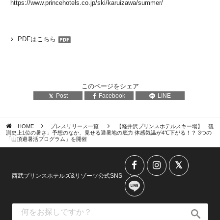
https://www.princehotels.co.jp/ski/karuizawa/summer/
PDFはこちら
このページをシェア
Post
Facebook
LINE
HOME
プレスリリース一覧
【軽井沢プリンスホテルスキー場】「観
測史上1位の暑さ」予想のなか、見せる避暑地の底力 体感気温が4℃下がる！？ 3つの
「山頂避暑活プログラム」を開催
西武プリンスホテルズ&リゾーツ公式SNS