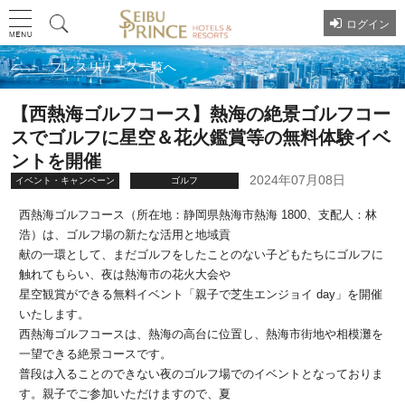
ログイン
プレスリリース一覧へ
【西熱海ゴルフコース】熱海の絶景ゴルフコー
スでゴルフに星空＆花火鑑賞等の無料体験イベ
ントを開催
2024年07月08日
イベント・キャンペーン
ゴルフ
西熱海ゴルフコース（所在地：静岡県熱海市熱海 1800、支配人：林
浩）は、ゴルフ場の新たな活用と地域貢
献の一環として、まだゴルフをしたことのない子どもたちにゴルフに
触れてもらい、夜は熱海市の花火大会や
星空観賞ができる無料イベント「親子で芝生エンジョイ day」を開催
いたします。
西熱海ゴルフコースは、熱海の高台に位置し、熱海市街地や相模灘を
一望できる絶景コースです。
普段は入ることのできない夜のゴルフ場でのイベントとなっておりま
す。親子でご参加いただけますので、夏